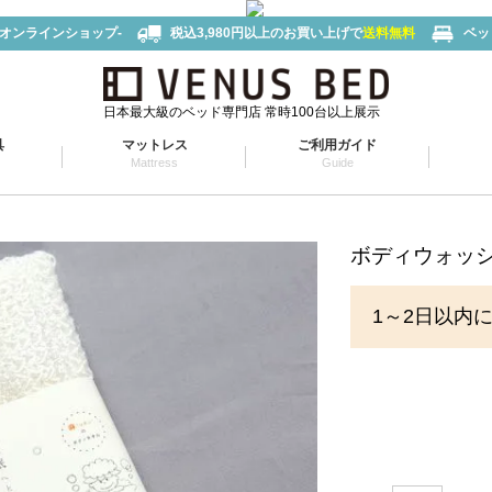
-オンラインショップ-
税込3,980円以上のお買い上げで
送料無料
ベッ
日本最大級のベッド専門店 常時100台以上展示
具
マットレス
ご利用ガイド
Mattress
Guide
ボディウォッ
1～2日以内