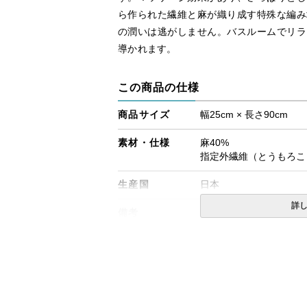
ら作られた繊維と麻が織り成す特殊な編み
の潤いは逃がしません。バスルームでリラ
導かれます。
この商品の仕様
商品サイズ
幅25cm × 長さ90cm
素材・仕様
麻40%
指定外繊維（とうもろこ
生産国
日本
詳
備考
・配送日指定OK！
※北海道・沖縄・離島等
合がございます。また発