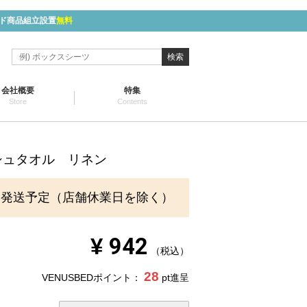
ド商品組立設置
無料
検索
会社概要
特集
Store
Contents
シュタオル リネン
に発送予定（店舗休業日を除く）
¥
942
税込
28
VENUSBEDポイント：
pt進呈