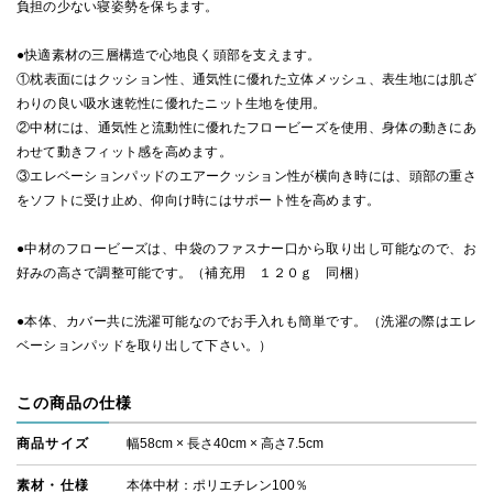
負担の少ない寝姿勢を保ちます。
●快適素材の三層構造で心地良く頭部を支えます。
①枕表面にはクッション性、通気性に優れた立体メッシュ、表生地には肌ざ
わりの良い吸水速乾性に優れたニット生地を使用。
②中材には、通気性と流動性に優れたフロービーズを使用、身体の動きにあ
わせて動きフィット感を高めます。
③エレベーションパッドのエアークッション性が横向き時には、頭部の重さ
をソフトに受け止め、仰向け時にはサポート性を高めます。
●中材のフロービーズは、中袋のファスナー口から取り出し可能なので、お
好みの高さで調整可能です。（補充用 １２０ｇ 同梱）
●本体、カバー共に洗濯可能なのでお手入れも簡単です。（洗濯の際はエレ
ベーションパッドを取り出して下さい。）
この商品の仕様
商品サイズ
幅58cm × 長さ40cm × 高さ7.5cm
素材・仕様
本体中材：ポリエチレン100％