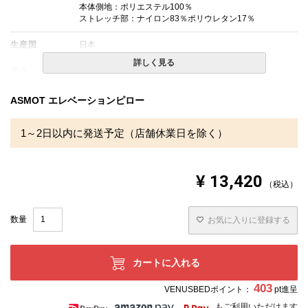
本体側地：ポリエステル100％
ストレッチ部：ナイロン83％ポリウレタン17％
生産国
日本
詳しく見る
備考
・配送日指定OK！
※北海道・沖縄・離島等一部地域へのお届けは別途送料が
発生する場合がございます。また発送予定も変更になる場
ASMOT エレベーションピロー
合があります。
1～2日以内に発送予定（店舗休業日を除く）
¥
13,420
税込
お気に入りに登録する
カートに入れる
403
VENUSBEDポイント：
pt進呈
もご利用いただけます