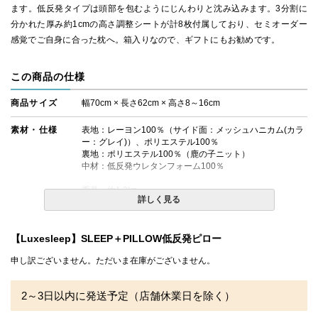
ます。低反発タイプは頭部を包むようにじんわりと沈み込みます。3分割に
分かれた厚み約1cmの高さ調整シートが計8枚付属しており、セミオーダー
感覚でご自身に合った枕へ。箱入りなので、ギフトにもお勧めです。
この商品の仕様
商品サイズ
幅70cm × 長さ62cm × 高さ8～16cm
素材・仕様
表地：レーヨン100％（サイド面：メッシュハニカム(カラ
ー：グレイ)）、ポリエステル100％
裏地：ポリエステル100％（鹿の子ニット）
中材：低反発ウレタンフォーム100％
重量：約1.3kg
詳しく見る
生産国
中国製
【Luxesleep】SLEEP＋PILLOW低反発ピロー
送料
無料
申し訳ございません。ただいま在庫がございません。
備考
3分割に分かれた厚み約1cmの高さ調節シート計8枚付き
（中央2枚＋サイド3枚ずつ）
2～3日以内に発送予定（店舗休業日を除く）
カバーは取り外してお洗濯可能。まくら本体はお洗濯でき
ません。