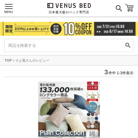
ネイビー
イエロー
レッド
グリーン
オレンジ
MENU
日本最大級のベッド専門店
ピンク
ブルー
パープル
寝具一覧を見る
TOP
そよ風さんのレビュー
3
件中
1
-
3
件表示
マットレス
マットレスを探す
シングル
セミダブル
ダブル
ワイドダブル
クイーン
キング