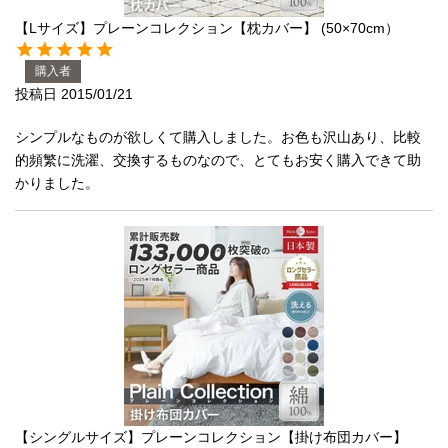
【Lサイズ】プレーンコレクション【枕カバー】 (50×70cm）
自社オリジナルマットレス
購入者
投稿日
2015/01/21
国産ポケットコイルマットレス
シンプルなものが欲しくて購入しました。お色も沢山あり、比較
海外ブランド
的頻繁に洗濯、交換するものなので、とてもお安く購入できて助
かりました。
サータ
テンピュール
シーリー
マットレス一覧を見る
ご利用ガイド
会社概要
【シングルサイズ】プレーンコレクション【掛け布団カバー】
特定商取引法に基づく表記
プライバシーポリシー