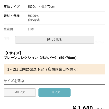
商品サイズ
幅50cm × 長さ70cm
素材・仕様
綿100％
合わせ式
生産国
日本
備考
・配達日指定ＯＫ！
詳しく見る
※北海道・沖縄・離島等一部地域へのお届けは別途送料が
発生する場合がございます。また、発送予定も変更になる
場合があります。
【Lサイズ】
プレーンコレクション【枕カバー】 (50×70cm）
1～2日以内に発送予定（店舗休業日を除く）
サイズを選ぶ
Mサイズ
Ｌサイズ
¥
1,680