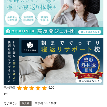
5.00
1
そよ風
3
東京都
50代
男性
購入者