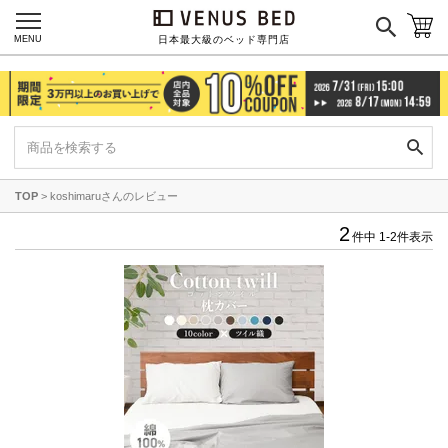
カテゴリーで探す
MENU
日本最大級のベッド専門店
ボックスシーツ
ベッドパッド
掛け布団カバー
毛布
枕カバー
パジャマ
TOP
koshimaruさんのレビュー
2
件中
1
-
2
件表示
枕
寝具セット
羽毛・掛け布団
その他
カラーで探す