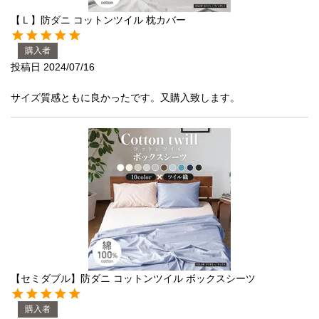
【Ｌ】防ダニ コットンツイル 枕カバー
ブラック
ブラウン
グレイ
ベージュ
ホワイト
購入者
投稿日
2024/07/16
ネイビー
イエロー
レッド
グリーン
オレンジ
サイズ質感ともに良かったです。又購入致します。
ピンク
ブルー
パープル
寝具一覧を見る
マットレス
【セミダブル】防ダニ コットンツイル ボックスシーツ
マットレスを探す
購入者
シングル
セミダブル