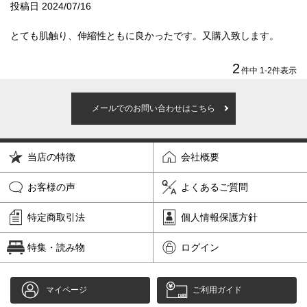
投稿日
2024/07/16
ダブル
ワイドダブル
とても肌触り、伸縮性ともに良かったです。又購入致します。
2
クイーン
キング
件中
1
-
2
件表示
自社オリジナルマットレス
メールでのお問い合わせはこちら
国産ポケットコイルマットレス
当店の特徴
会社概要
海外ブランド
お客様の声
よくあるご質問
サータ
テンピュール
特定商取引法
個人情報保護方針
シーリー
特集・読み物
ログイン
マットレス一覧を見る
マイページ
ご利用ガイド