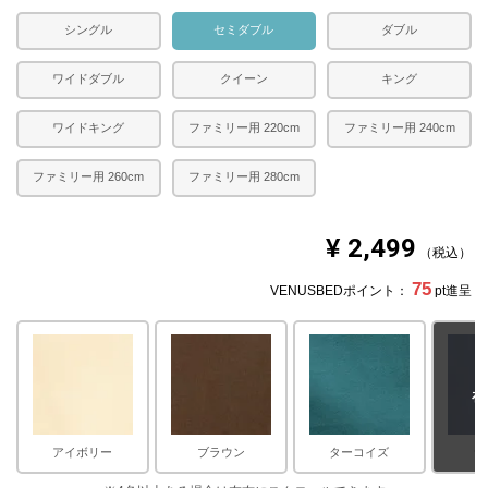
シングル
セミダブル
ダブル
ワイドダブル
クイーン
キング
ワイドキング
ファミリー用 220cm
ファミリー用 240cm
ファミリー用 260cm
ファミリー用 280cm
¥
2,499
税込
75
VENUSBEDポイント：
pt進呈
在
アイボリー
ブラウン
ターコイズ
サ