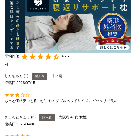
4.25
4
しんちゃん
1
非公開
購入者
投稿日
2026/07/15
もっと価格安いと良いが、セミダブルベッドサイズにピッタリで良い
きょんときょう
3
大阪府
40代
女性
購入者
投稿日
2026/04/30