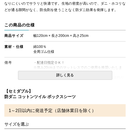
なりにくいのでサラリと快適です。生地の密度が高いので、ダニ・ホコリな
どが通る隙間がなく、防虫剤を使うことなく防ダニ効果を発揮します。
この商品の仕様
商品サイズ
幅120cm × 長さ200cm × 高さ25cm
素材・仕様
綿100％
全周ゴム仕様
備考
・配達日指定ＯＫ！
※厚み20cmまでのマットレスでのご使用を推奨いたしま
す。
詳しく見る
※北海道・沖縄・離島等一部地域へのお届けは別途送料が
発生する場合がございます。また発送予定も変更になる場
合があります。
【セミダブル】
※ツイル織りは光沢があるため光や照明によって色味が異
防ダニ コットンツイル ボックスシーツ
なって見える場合がございます。また閲覧環境により誤差
がでる場合がございますのでご了承ください。
1～2日以内に発送予定（店舗休業日を除く）
サイズを選ぶ