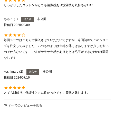
しっかりしたコットンがとても清潔感あり洗濯後も気持ちがいい
ちゃこ
1
非公開
購入者
投稿日
2025/09/09
毎回シーツはこちらで購入させていただいてますが　今回初めてこのシリー
ズを注文してみました　いつものよりは生地が薄くはありますが少しお安い
ので仕方ないです　ですがサラサラ感がありあとは毛玉ができなければ問題
koshimaru
2
非公開
購入者
投稿日
2024/07/16
とても肌触り、伸縮性ともに良かったです。又購入致します。
すべてのレビューを見る