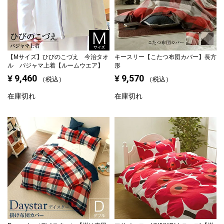
【Mサイズ】
ひびのこづえ 今治タオ
キースリー【こたつ布団カバー】長方
ル パジャマ上着【ルームウエア】
形
9,460
9,570
¥
¥
税込
税込
在庫切れ
在庫切れ