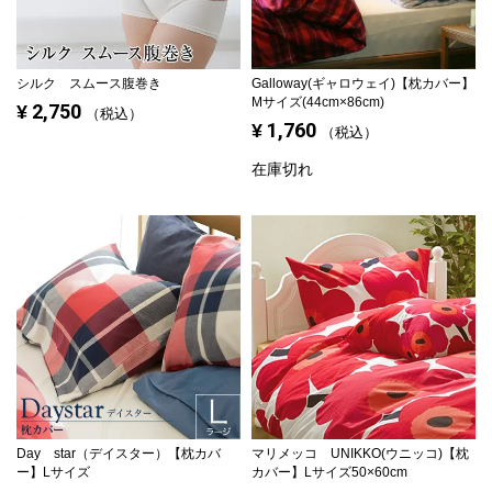
シルク スムース腹巻き
Galloway(ギャロウェイ)【枕カバー】
Mサイズ(44cm×86cm)
2,750
¥
税込
1,760
¥
税込
在庫切れ
Day star（デイスター）【枕カバ
マリメッコ UNIKKO(ウニッコ)【枕
ー】Lサイズ
カバー】Lサイズ50×60cm