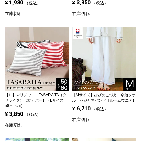
1,980
3,850
¥
¥
税込
税込
在庫切れ
在庫切れ
【Ｌ】
マリメッコ TASARAITA（タ
【Mサイズ】
ひびのこづえ 今治タオ
サライタ）【枕カバー】（Lサイズ
ル パジャマパンツ【ルームウエア】
50×60cm）
6,710
¥
税込
3,850
¥
税込
在庫切れ
在庫切れ