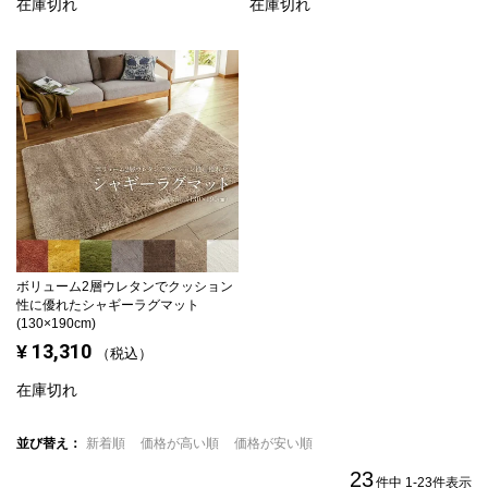
在庫切れ
在庫切れ
ボリューム2層ウレタンでクッション
性に優れたシャギーラグマット
(130×190cm)
13,310
¥
税込
在庫切れ
並び替え
新着順
価格が高い順
価格が安い順
23
件中
1
-
23
件表示