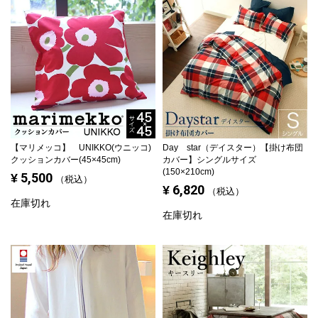
【マリメッコ】 UNIKKO(ウニッコ)
Day star（デイスター）【掛け布団
クッションカバー(45×45cm)
カバー】シングルサイズ
(150×210cm)
5,500
¥
税込
6,820
¥
税込
在庫切れ
在庫切れ