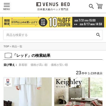
MENU
日本最大級のベッド専門店
TOP
商品一覧
「
レッド」の検索結果
並び替え
新着順
価格が高い順
価格が安い順
23
件中
1
-
23
件表示