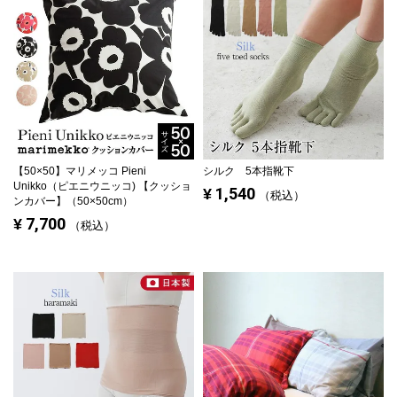
【50×50】
マリメッコ Pieni
シルク 5本指靴下
Unikko（ピエニウニッコ) 【クッショ
1,540
¥
税込
ンカバー】（50×50cm）
7,700
¥
税込