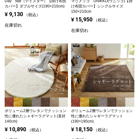
Day star（デイスター）【掛け布団
マリメッコ UNIKKO(ウニッコ)【掛
カバー】ダブルサイズ(190×210cm)
け布団カバー】シングルサイズ
150×210cm
9,130
¥
税込
15,950
¥
税込
在庫切れ
在庫切れ
ボリューム2層ウレタンでクッション
ボリューム2層ウレタンでクッション
性に優れたシャギーラグマット(直径
性に優れたシャギーラグマット
140cm)
(190×190cm)
10,890
18,150
¥
¥
税込
税込