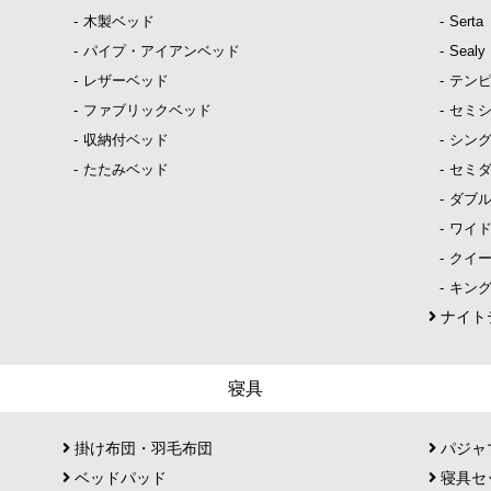
木製ベッド
Ser
パイプ・アイアンベッド
Sea
レザーベッド
テン
ファブリックベッド
セミ
収納付ベッド
シン
たたみベッド
セミ
ダブ
ワイ
クイ
キン
ナイト
寝具
掛け布団・羽毛布団
パジャ
ベッドパッド
寝具セ