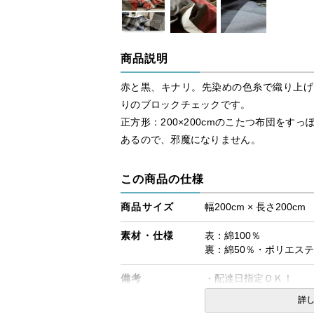
商品説明
赤と黒、キナリ。先染めの色糸で織り上げ
りのブロックチェックです。
正方形：200×200cmのこたつ布団をす
あるので、邪魔になりません。
この商品の仕様
商品サイズ
幅200cm × 長さ200cm
素材・仕様
表：綿100％
裏：綿50％・ポリエステ
備考
・配達日指定ＯＫ！
※北海道・沖縄・離島等
詳
合がございます。また発