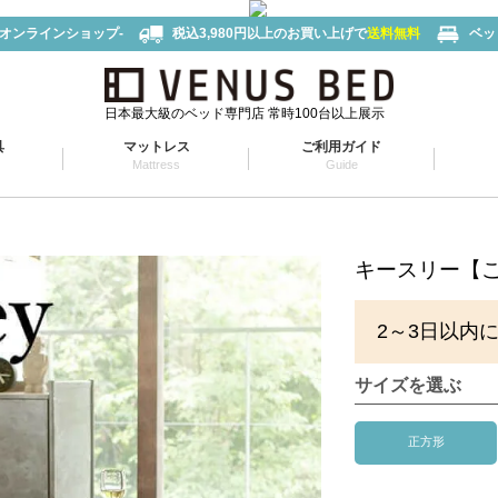
-オンラインショップ-
税込3,980円以上のお買い上げで
送料無料
ベッ
日本最大級のベッド専門店 常時100台以上展示
具
マットレス
ご利用ガイド
Mattress
Guide
キースリー【
2～3日以内
サイズを選ぶ
正方形