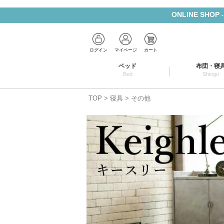
ONLINE SHOP
ログイン
マイページ
カート
ベッド
布団・寝
Bed
Shingu
TOP
寝具
その他