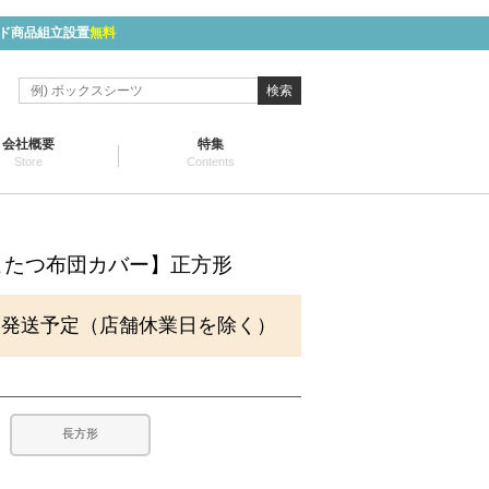
ド商品組立設置
無料
検索
会社概要
特集
Store
Contents
こたつ布団カバー】正方形
に発送予定（店舗休業日を除く）
長方形