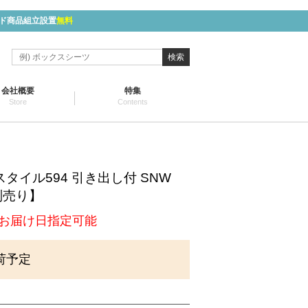
ド商品組立設置
無料
検索
会社概要
特集
Store
Contents
】
タイル594 引き出し付 SNW
別売り】
お届け日指定可能
荷予定