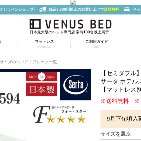
-オンラインショップ-
税込3,980円以上のお買い上げで
送料無料
ベッ
日本最大級のベッド専門店 常時100台以上展示
具
マットレス
ご利用ガイド
Mattress
Guide
サイズのベッド・フレーム一覧
【セミダブル
サータ ホテルス
【マットレス
※送料無料 ※
9月下旬頃入
サイズを選ぶ