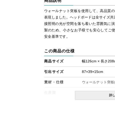
商品説明
ウォールナット突板を使用して、高品質の
表現しました。ヘッドボードは全サイズ共
接照明の光が空間を落ち着いた雰囲気に演
製のため、小さなお子様でも安心してご使
安全基準です。
この商品の仕様
商品サイズ
幅126cm × 長さ208
引出サイズ
87×39×15cm
素材・仕様
ウォールナット突板(
生産国
日本
詳
備考
・ディープオーク（
の場合はお問合せく
・照明は全サイズ1