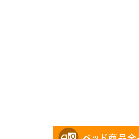
・全サイズスイッチ
・組立設置無料！
・この商品は組み立
・ベッドフレームの
・配送日指定OK！
※北海道・沖縄・離
る場合がございます
す。
※できる限り実際の
環境により誤差がで