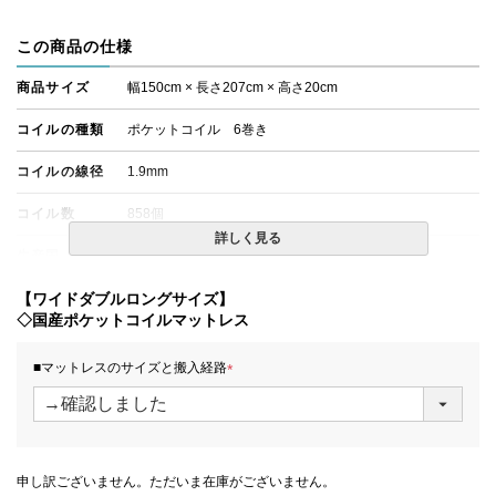
この商品の仕様
商品サイズ
幅150cm × 長さ207cm × 高さ20cm
コイルの種類
ポケットコイル 6巻き
コイルの線径
1.9mm
コイル数
858個
詳しく見る
生産国
日本
備考
【ワイドダブルロングサイズ】
・価格はマットレス単体購入の金額です。
・配達日指定ＯＫ！
◇国産ポケットコイルマットレス
※北海道・沖縄・離島等一部地域へのお届けは別途送料が
発生する場合がございます。また、発送予定も変更になる
■マットレスのサイズと搬入経路
場合があります。
(
必
須
)
申し訳ございません。ただいま在庫がございません。