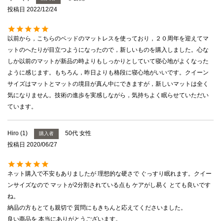
投稿日
2022/12/24
以前から，こちらのベッドのマットレスを使っており，２０周年を迎えてマ
ットのへたりが目立つようになったので，新しいものを購入しました。心な
しか以前のマットが新品の時よりもしっかりとしていて寝心地がよくなった
ように感じます。もちろん，昨日よりも格段に寝心地がいいです。クイーン
サイズはマットとマットの境目が真ん中にできますが，新しいマットは全く
気になりません。技術の進歩を実感しながら，気持ちよく眠らせていただい
ています。
Hiro
1
50代
女性
購入者
投稿日
2020/06/27
ネット購入で不安もありましたが 理想的な硬さで ぐっすり眠れます。クイー
ンサイズなので マットが2分割されている点も ケアがし易く とても良いです
ね。

納品の方もとても親切で 質問にもきちんと応えてくださいました。

良い商品を 本当にありがとうございます。