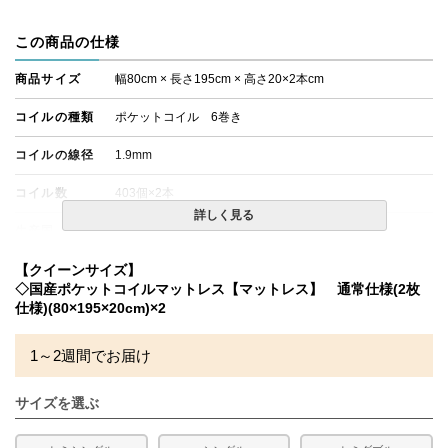
この商品の仕様
商品サイズ
幅80cm × 長さ195cm × 高さ20×2本cm
コイルの種類
ポケットコイル 6巻き
コイルの線径
1.9mm
コイル数
403個×2本
詳しく見る
生産国
日本
備考
【クイーンサイズ】
・価格はマットレス単体購入の金額です。
・配達日指定ＯＫ！
◇国産ポケットコイルマットレス【マットレス】 通常仕様(2枚
※北海道・沖縄・離島等一部地域へのお届けは別途送料が
仕様)(80×195×20cm)×2
発生する場合がございます。また、発送予定も変更になる
場合があります。
1～2週間でお届け
サイズを選ぶ