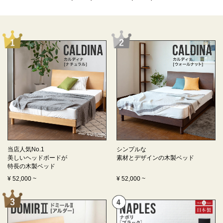
当店人気No.1
シンプルな
美しいヘッドボードが
素材とデザインの
木製ベッド
特長の
木製ベッド
¥
52,000
~
¥
52,000
~