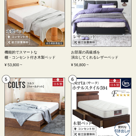
機能的でスマートな
お部屋の高級感を
棚・コンセント付き
木製ベッド
演出してくれる
レザーベッド
¥
53,800
~
¥
56,800
~