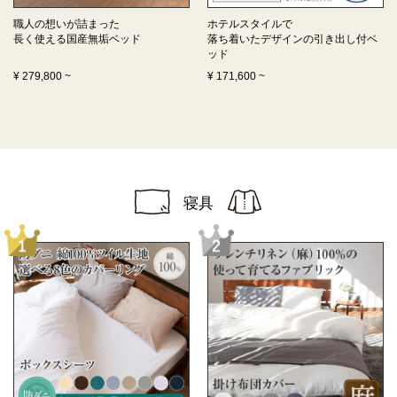
職人の想いが詰まった
ホテルスタイルで
長く使える
国産無垢ベッド
落ち着いたデザインの
引き出し付ベ
ッド
¥
279,800
~
¥
171,600
~
寝具