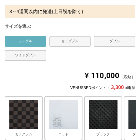
3～4週間以内に発送(土日祝を除く)
サイズを選ぶ
シングル
セミダブル
ダブル
ワイドダブル
¥
110,000
税込
3,300
VENUSBEDポイント：
pt進呈
モノグラム
ニット
ブラック
ダー