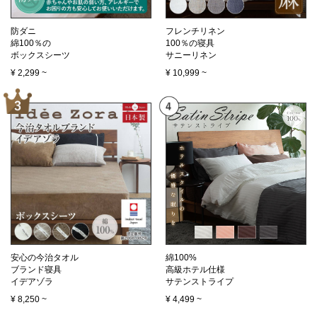
防ダニ
フレンチリネン
綿100％の
100％の寝具
ボックスシーツ
サニーリネン
¥
2,299
~
¥
10,999
~
安心の今治タオル
綿100%
ブランド寝具
高級ホテル仕様
イデアゾラ
サテンストライプ
¥
8,250
~
¥
4,499
~