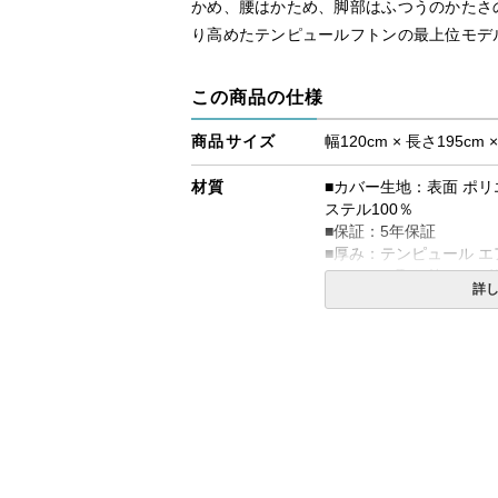
かめ、腰はかため、脚部はふつうのかたさ
り高めたテンピュールフトンの最上位モデ
この商品の仕様
商品サイズ
幅120cm × 長さ195cm 
材質
■カバー生地：表面 ポリ
ステル100％
■保証：5年保証
■厚み：テンピュール エ
■カバーは取り外してお
詳
※タンブル乾燥はできま
※刺繍がある方を足元に
■折りたたみ時のサイズ：約幅
生産国
デンマーク
備考
・配達日指定ＯＫ！
※北海道・沖縄・離島等
合がございます。また、