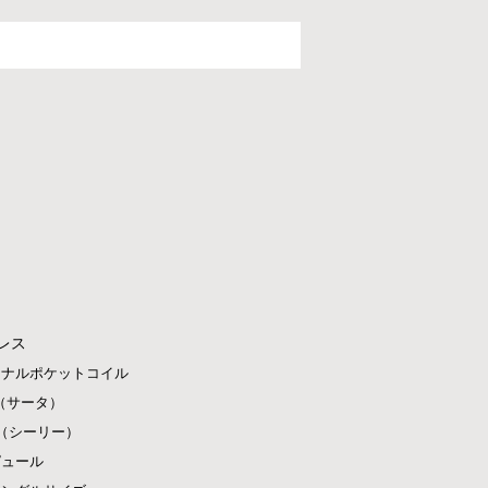
レス
ジナルポケットコイル
ta（サータ）
ly（シーリー）
ピュール