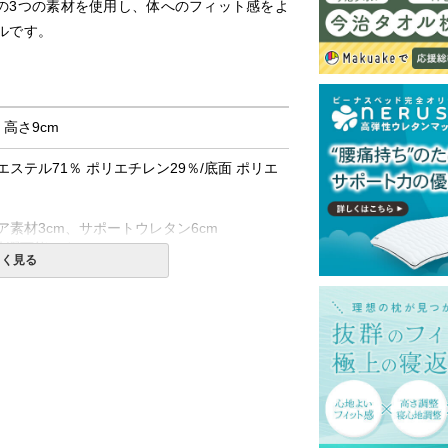
の3つの素材を使用し、体へのフィット感をよ
ルです。
× 高さ9cm
エステル71％ ポリエチレン29％/底面 ポリエ
ア素材3cm、サポートウレタン6cm
洗濯可能です。
しく見る
せん。
してご使用ください。
120cm × 長さ65cm × 高さ28cm
一部地域へのお届けは別途送料が発生する場
発送予定も変更になる場合があります。