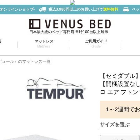
-オンラインショップ-
税込3,980円以上のお買い上げで
送料無料
ベッ
日本最大級のベッド専門店 常時100台以上展示
具
マットレス
ご利用ガイド
Mattress
Guide
テンピュール）のマットレス一覧
【セミダブル
【開梱設置な
ロ エア フトン
1～2週間で
サイズを選ぶ