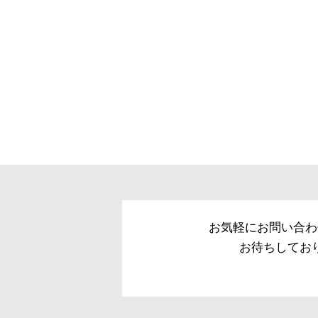
※できる限り実際の色を
により誤差がでる場合が
※テンピュール 素材は
若干硬く感じられます。
時には柔らかめに感じら
響はありませんので、ど
※マットレスとしてベッ
トレス対応のベッドフレ
さいませ。
お気軽にお問い合わ
お待ちしてお