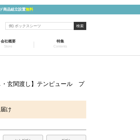
ド商品組立設置
無料
検索
会社概要
特集
Store
Contents
】
し・玄関渡し】テンピュール プ
お届け