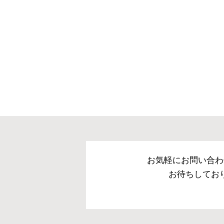
※できる限り実際の色を
により誤差がでる場合が
※テンピュール 素材は
若干硬く感じられます。
時には柔らかめに感じら
響はありませんので、ど
※マットレスとしてベッ
トレス対応のベッドフレ
さいませ。
お気軽にお問い合わ
お待ちしてお