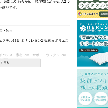
。頭部はやわらかめ、腰/脚部はかための2つ
た商品です。
 高さ9cm
エステル98％ ポリウレタン2％/底面 ポリエス
ドバンスト素材3cm、サポートウレタン6cm
洗濯可能です。
しく見る
せん。
してご使用ください。
97cm × 長さ65cm × 高さ28cm
一部地域へのお届けは別途送料が発生する場
発送予定も変更になる場合があります。