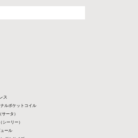
レス
ジナルポケットコイル
ta（サータ）
ly（シーリー）
ピュール