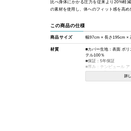
比べ身体にかかる圧力を従来より20%軽減
の素材を使用し、体へのフィット感を高め
この商品の仕様
商品サイズ
幅97cm × 長さ195cm ×
材質
■カバー生地：表面 ポリ
テル100％
■保証：5年保証
■厚み：テンピュール ア
■カバーは取り外してお
詳
※タンブル乾燥はできま
※刺繍がある方を足元に
■折りたたみ時のサイズ：約幅
生産国
デンマーク
備考
・配達日指定ＯＫ！
※北海道・沖縄・離島等
合がございます。また、