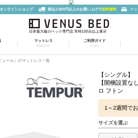
-オンラインショップ-
税込3,980円以上のお買い上げで
送料無料
ベッ
日本最大級のベッド専門店 常時100台以上展示
具
マットレス
ご利用ガイド
Mattress
Guide
テンピュール）のマットレス一覧
【シングル】
【開梱設置な
ロ フトン
1～2週間で
サイズを選ぶ