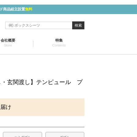
ド商品組立設置
無料
検索
会社概要
特集
Store
Contents
し・玄関渡し】テンピュール プ
お届け