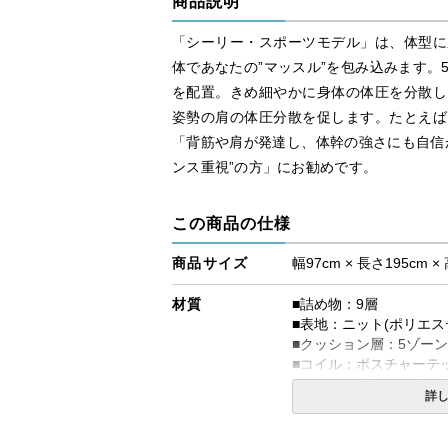
商品説明
「シーリー・スポーツモデル」は、体型に
体であなたの”マッスル”を包み込みます。
を配置。きめ細やかに身体の体圧を分散し
姿勢の肩の体圧分散を促します。たとえば
「背筋や肩が発達し、体幹の強さにも自信
ンス重視”の方」にお勧めです。
この商品の仕様
商品サイズ
幅97cm × 長さ195cm ×
材質
■詰め物：9層
■表地：ニット(ポリエステ
■クッション層：5ゾー
■コイル：ポスチャーテ
■エッジサポート：ウレ
詳
コイルの種類
ポスチャーテックコイル