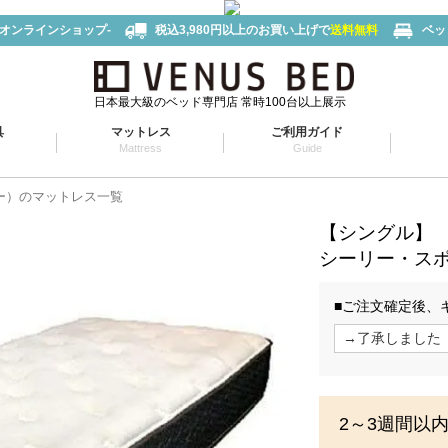
-オンラインショップ-
税込3,980円以上のお買い上げで
送料無料
ベッ
日本最大級のベッド専門店 常時100台以上展示
具
マットレス
ご利用ガイド
Mattress
Guide
リー）のマットレス一覧
【シングル】
シーリー・ス
■ご注文確定後、
2～3週間以