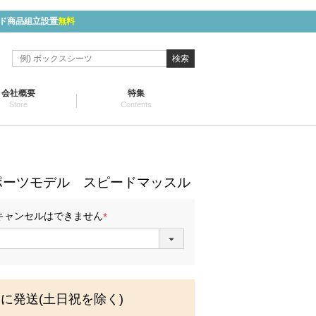
ド商品組立設置
無料
検索
会社概要
特集
Store
Contents
ポーツモデル スピードマッスル
キャンセルはできません
(
必
須
)
内に発送(土日祝を除く)