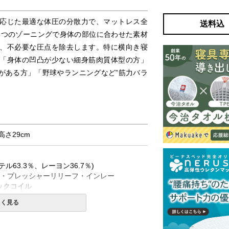
応じた最適な体圧の分散力で、マットレス全
送料込
5つのゾーニングで身体の部位に合わせた素材
、不必要な圧点を除去します。特に横向き寝
「身体の凹凸が少ない細身筋肉質体型の方」
がある方」「野球やランニングなど”筋力バラ
 高さ29cm
ル63.3％、レーヨン36.7％)
ン・プレッシャーリリーフ・インレー
ックコイル
タンケース
しく見る