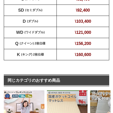
SD
\92,400
(セミダブル)
D
\103,400
(ダブル)
WD
\121,000
(ワイドダブル)
Q
\156,200
(クイーン) 2枚仕様
K
\160,600
(キング) 2枚仕様
同じカテゴリのおすすめ商品