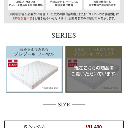
SERIES
S
\81,400
(シングル)