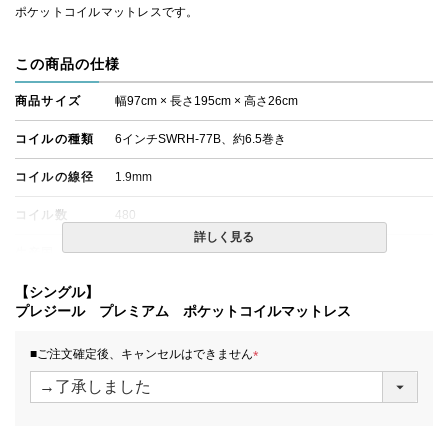
ポケットコイルマットレスです。
この商品の仕様
商品サイズ
幅97cm × 長さ195cm × 高さ26cm
コイルの種類
6インチSWRH-77B、約6.5巻き
コイルの線径
1.9mm
コイル数
480
詳しく見る
生産国
日本
備考
【シングル】
・価格はマットレス単体購入の金額です。・配達日指定Ｏ
Ｋ！※北海道・沖縄・離島等一部地域へのお届けは別途送
プレジール プレミアム ポケットコイルマットレス
料が発生する場合がございます。また、発送予定も変更に
なる場合があります。
■ご注文確定後、キャンセルはできません
(
必
須
)