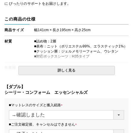
に ぴったりのサポートをお届けします。
この商品の仕様
商品サイズ
幅141cm × 長さ195cm × 高さ25cm
材質
■詰め物：2層
■表布：ニット（ポリエステル99%、エラスティック1%）
■クッション層：ジェルメモリーフォーム、ウレタン
■対応ボックスシーツ：H35タイプ
生産国
日本
詳しく見る
備考
・価格はマットレス単体購入の金額です。
・配達日指定ＯＫ！
【ダブル】
※北海道・沖縄・離島等一部地域へのお届けは別途送料が
シーリー・コンフォーム エッセンシャルズ
発生する場合がございます。また、発送予定も変更になる
場合があります。
■マットレスのサイズと搬入経路
(
必
須
■ご注文確定後、キャンセルはできません
)
(