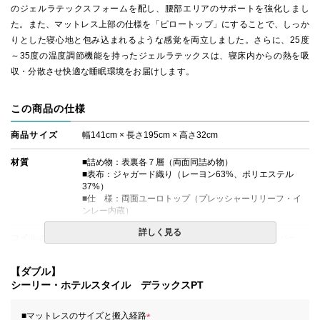
のジェルラテックスフォームを配し、腰部エリアのサポートを強化しまし
た。また、マットレス上部の仕様を「ピロートップ」にすることで、しっか
りとした寝心地と包み込まれるような感覚を両立しました。さらに、25度
～35度の温度調節機能を持ったジェルラテックスは、寝床内からの熱を吸
収・分散させ快適な睡眠環境をお届けします。
この商品の仕様
商品サイズ
幅141cm × 長さ195cm × 高さ32cm
材質
■詰め物：表裏各７層（両面同詰め物）
■表布：ジャガード織り（レーヨン63%、ポリエステル
37%）
■仕 様：両面ユーロトップ（プレッシャーリリーフ・イ
ンレー内蔵）
詳しく見る
コイルの種類
ポスチャーテックコイル、並行配列、シングルテンパー
生産国
日本
【ダブル】
シーリー・ホテルスタイル デラックスPT
備考
・価格はマットレス単体購入の金額です。
・配達日指定ＯＫ！
■マットレスのサイズと搬入経路
※北海道・沖縄・離島等一部地域へのお届けは別途送料が