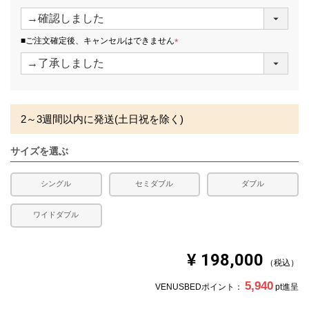
発生する場合がございます。また、発送予定も変更になる
(
場合があります。
必
須
■ご注文確定後、キャンセルはできません
)
(
必
須
)
2～3週間以内に発送(土日祝を除く)
サイズを選ぶ
シングル
セミダブル
ダブル
ワイドダブル
¥
198,000
税込
5,940
VENUSBEDポイント：
pt進呈