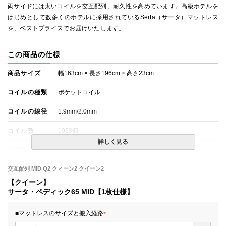
両サイドには太いコイルを交互配列、耐久性を高めています。高級ホテルを
はじめとして数多くのホテルに採用されているSerta（サータ）マットレス
を、ベストプライスでお届けいたします。
この商品の仕様
商品サイズ
幅163cm × 長さ196cm × 高さ23cm
コイルの種類
ポケットコイル
コイルの線径
1.9mm/2.0mm
コイル数
1038個
詳しく見る
生産国
日本
備考
交互配列 MID Q2 クィーン2 クイーン2
・価格はマットレス単体購入の金額です。
・配達日指定ＯＫ！
【クイーン】
※北海道・沖縄・離島等一部地域へのお届けは別途送料が
サータ・ペディック65 MID【1枚仕様】
発生する場合がございます。また、発送予定も変更になる
場合があります。
■マットレスのサイズと搬入経路
(