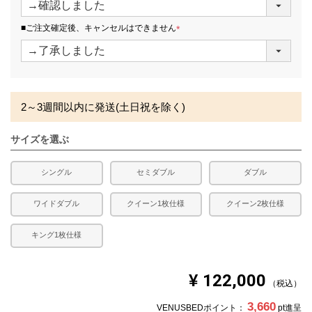
必
須
■ご注文確定後、キャンセルはできません
)
(
必
須
)
2～3週間以内に発送(土日祝を除く)
サイズを選ぶ
シングル
セミダブル
ダブル
ワイドダブル
クイーン1枚仕様
クイーン2枚仕様
キング1枚仕様
¥
122,000
税込
3,660
VENUSBEDポイント：
pt進呈