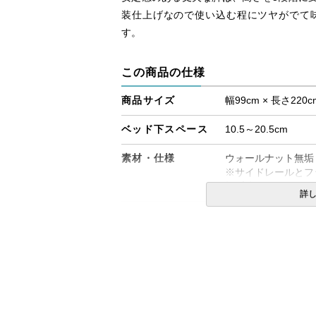
装仕上げなので使い込む程にツヤがでて
す。
この商品の仕様
商品サイズ
幅99cm × 長さ220c
ベッド下スペース
10.5～20.5cm
素材・仕様
ウォールナット無垢
※サイドレールとフ
桐(床板)
詳
生産国
日本
備考
・組立設置無料！
・この商品は組み立
・配送日指定OK！
※北海道・沖縄・離
る場合がございます
す。