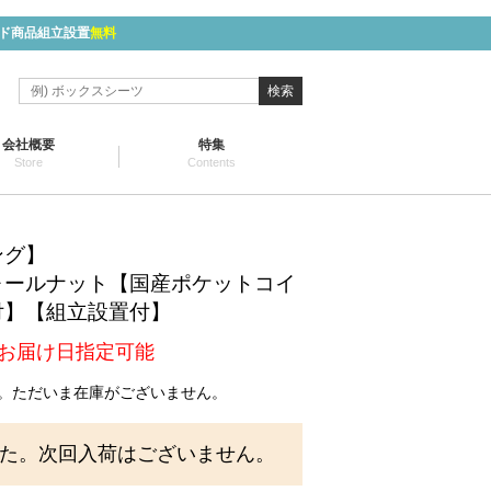
ド商品組立設置
無料
検索
会社概要
特集
Store
Contents
ング】
ォールナット【国産ポケットコイ
付】【組立設置付】
お届け日指定可能
。ただいま在庫がございません。
た。次回入荷はございません。