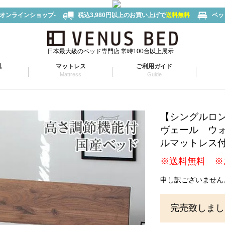
-オンラインショップ-
税込3,980円以上のお買い上げで
送料無料
ベッ
日本最大級のベッド専門店 常時100台以上展示
具
マットレス
ご利用ガイド
Mattress
Guide
【シングルロ
ヴェール ウ
ルマットレス
※送料無料 ※
申し訳ございません
完売致しまし