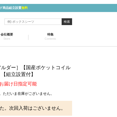
ド商品組立設置
無料
検索
会社概要
特集
Store
Contents
アルダー］【国産ポケットコイル
】【組立設置付】
お届け日指定可能
。ただいま在庫がございません。
た。次回入荷はございません。