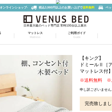
-オンラインショップ-
税込3,980円以上のお買い上げで
送料無料
ベッ
日本最大級のベッド専門店 常時100台以上展示
具
マットレス
ご利用ガイド
Mattress
Guide
【キング】
ドミールⅡ［
マットレス付
※送料無料 ※
申し訳ございません
完売致しまし