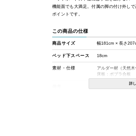
機能面でも大満足。付属の脚の付け外しで高
ポイントです。
この商品の仕様
商品サイズ
幅181cm × 長さ207
ベッド下スペース
18cm
素材・仕様
アルダー材（天然木
床板：ポプラ合板
詳
備考
・組立設置無料！
・この商品は組み立
・配送日指定OK！
※北海道・沖縄・離
る場合がございます
す。