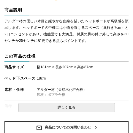
商品説明
アルダー材の優しい木目と緩やかな曲線を描いたヘッドボードが高級感を演
出します。ヘッドボードの中棚には小物を置けるスペース（奥行き7cm）と
2口コンセントがあり、機能面でも大満足。付属の脚の付け外しで高さを30
センチか25センチに変更できる点もポイントです。
この商品の仕様
商品サイズ
幅181cm × 長さ207cm × 高さ87cm
ベッド下スペース
18cm
素材・仕様
アルダー材（天然木化粧合板）
床板：ポプラ合板
備考
・組立設置無料！
詳しく見る
・この商品は組み立て式です。
・ベッドフレームのみの金額です。
・配送日指定OK！
※北海道・沖縄・離島等一部地域へのお届けは別途送料
商品についてのお問い合わせ
が発生する場合がございます。また発送予定も変更にな