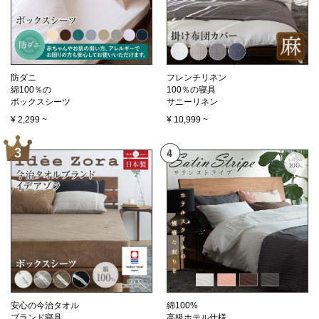
防ダニ
フレンチリネン
綿100％の
100％の寝具
ボックスシーツ
サニーリネン
¥
2,299
~
¥
10,999
~
安心の今治タオル
綿100%
ブランド寝具
高級ホテル仕様