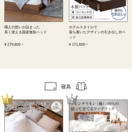
職人の想いが詰まった
ホテルスタイルで
長く使える
国産無垢ベッド
落ち着いたデザインの
引き出し付ベ
ッド
¥
279,800
~
¥
171,600
~
寝具