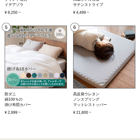
イデアゾラ
サテンストライプ
¥
8,250
~
¥
4,499
~
防ダニ
高反発ウレタン
綿100％の
ノンスプリング
掛け布団カバー
マットレストッパー
¥
2,999
~
¥
21,800
~