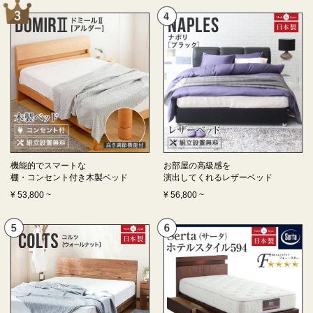
機能的でスマートな
お部屋の高級感を
棚・コンセント付き
木製ベッド
演出してくれる
レザーベッド
¥
53,800
~
¥
56,800
~