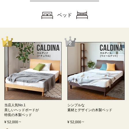
ベッド
当店人気No.1
シンプルな
美しいヘッドボードが
素材とデザインの
木製ベッド
特長の
木製ベッド
¥
52,000
~
¥
52,000
~