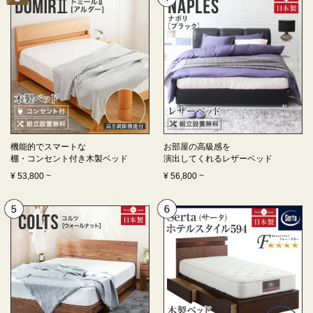
機能的でスマートな
お部屋の高級感を
棚・コンセント付き
木製ベッド
演出してくれる
レザーベッド
¥
53,800
~
¥
56,800
~