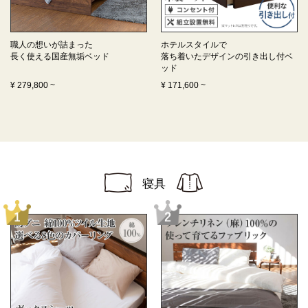
職人の想いが詰まった
ホテルスタイルで
長く使える
国産無垢ベッド
落ち着いたデザインの
引き出し付ベ
ッド
¥
279,800
~
¥
171,600
~
寝具