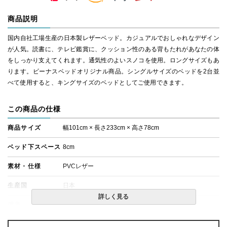
商品説明
国内自社工場生産の日本製レザーベッド。カジュアルでおしゃれなデザイン
が人気。読書に、テレビ鑑賞に、クッション性のある背もたれがあなたの体
をしっかり支えてくれます。通気性のよいスノコを使用。ロングサイズもあ
ります。ビーナスベッドオリジナル商品。シングルサイズのベッドを2台並
べて使用すると、キングサイズのベッドとしてご使用できます。
この商品の仕様
商品サイズ
幅101cm × 長さ233cm × 高さ78cm
ベッド下スペース
8cm
素材・仕様
PVCレザー
生産国
日本
詳しく見る
備考
・組立設置無料！
・この商品は組み立て式です。
・価格はベッドフレームのみの金額です。