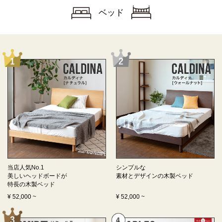
ベッド
当店人気No.1
シンプルな
美しいヘッドボードが
素材とデザインの
木製ベッド
特長の
木製ベッド
¥
52,000
~
¥
52,000
~