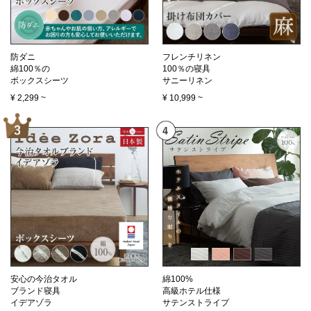
防ダニ
フレンチリネン
綿100％の
100％の寝具
ボックスシーツ
サニーリネン
¥
2,299
~
¥
10,999
~
安心の今治タオル
綿100%
ブランド寝具
高級ホテル仕様
イデアゾラ
サテンストライプ