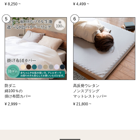
¥
8,250
~
¥
4,499
~
防ダニ
高反発ウレタン
綿100％の
ノンスプリング
掛け布団カバー
マットレストッパー
¥
2,999
~
¥
21,800
~