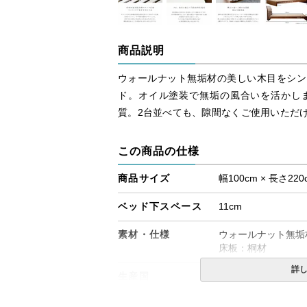
商品説明
ウォールナット無垢材の美しい木目をシン
ド。オイル塗装で無垢の風合いを活かし
質。2台並べても、隙間なくご使用いただ
この商品の仕様
商品サイズ
幅100cm × 長さ220
ベッド下スペース
11cm
素材・仕様
ウォールナット無垢
床板：桐材
詳
生産国
日本
備考
・組立設置無料！