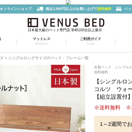
-オンラインショップ-
税込3,980円以上のお買い上げで
送料無料
ベッ
日本最大級のベッド専門店 常時100台以上展示
具
マットレス
ご利用ガイド
Mattress
Guide
ズ
シングルロングサイズのベッド・フレーム一覧
木製ベッド シングル
送料無料
【シングルロ
コルツ ウォ
【組立設置付
※送料無料 ※
1～2週間で