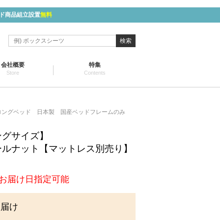
ド商品組立設置
無料
検索
会社概要
特集
Store
Contents
ロングベッド 日本製 国産ベッドフレームのみ
ングサイズ】
ールナット【マットレス別売り】
】
お届け日指定可能
お届け