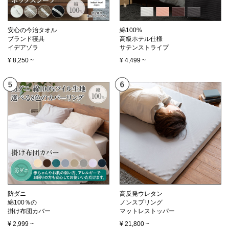
安心の今治タオル
綿100%
ブランド寝具
高級ホテル仕様
イデアゾラ
サテンストライプ
¥
8,250
~
¥
4,499
~
防ダニ
高反発ウレタン
綿100％の
ノンスプリング
掛け布団カバー
マットレストッパー
¥
2,999
~
¥
21,800
~