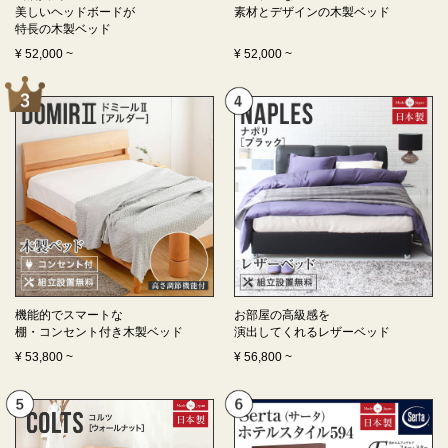
美しいヘッドボードが
素材とデザインの
木製ベッド
特長の
木製ベッド
¥
52,000
~
¥
52,000
~
機能的でスマートな
お部屋の高級感を
棚・コンセント付き
木製ベッド
演出してくれる
レザーベッド
¥
53,800
~
¥
56,800
~