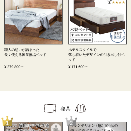
職人の想いが詰まった
ホテルスタイルで
長く使える
国産無垢ベッド
落ち着いたデザインの
引き出し付ベ
ッド
¥
279,800
~
¥
171,600
~
寝具