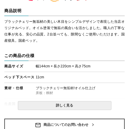
商品説明
ブラックチェリー無垢材の美しい木目をシンプルデザインで表現した当店オ
リジナルベッド。オイル塗装で無垢の風合いを活かしました。職人の丁寧な
仕事が光る、安心の品質。2台並べても、隙間なくご使用いただけます。国
産寝具。国産ベッド。
この商品の仕様
商品サイズ
幅144cm × 長さ220cm × 高さ75cm
ベッド下スペース
11cm
素材・仕様
ブラックチェリー無垢材/オイル仕上げ
床板：桐材
生産国
日本
詳しく見る
備考
・組立設置無料！
・この商品は組み立て式です。
・ベッドフレームのみの金額です。
商品についてのお問い合わせ