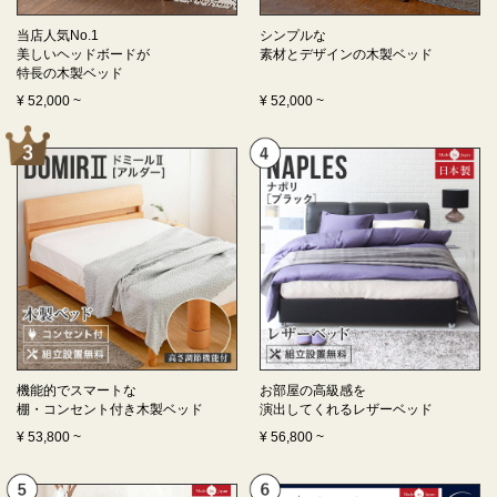
当店人気No.1
シンプルな
美しいヘッドボードが
素材とデザインの
木製ベッド
特長の
木製ベッド
¥
52,000
~
¥
52,000
~
機能的でスマートな
お部屋の高級感を
棚・コンセント付き
木製ベッド
演出してくれる
レザーベッド
¥
53,800
~
¥
56,800
~