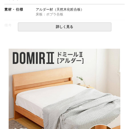
素材・仕様
アルダー材（天然木化粧合板）
床板：ポプラ合板
備考
・組立設置無料！
詳しく見る
・この商品は組み立て式です。
・配送日指定OK！
※北海道・沖縄・離島等一部地域へのお届けは別途送料
が発生する場合がございます。また発送予定も変更にな
る場合があります。