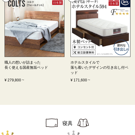
職人の想いが詰まった
ホテルスタイルで
長く使える
国産無垢ベッド
落ち着いたデザインの
引き出し付ベ
ッド
¥
279,800
~
¥
171,600
~
寝具