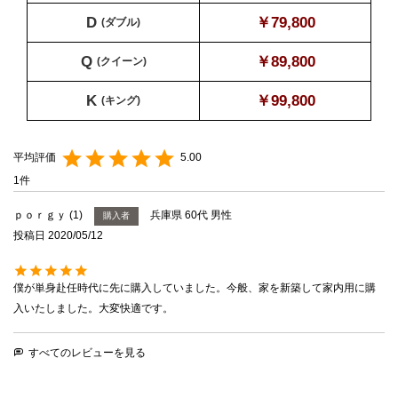
D
￥79,800
(ダブル)
Q
￥89,800
(クイーン)
K
￥99,800
(キング)
5.00
1
ｐｏｒｇｙ
1
兵庫県
60代
男性
購入者
投稿日
2020/05/12
僕が単身赴任時代に先に購入していました。今般、家を新築して家内用に購
入いたしました。大変快適です。
すべてのレビューを見る