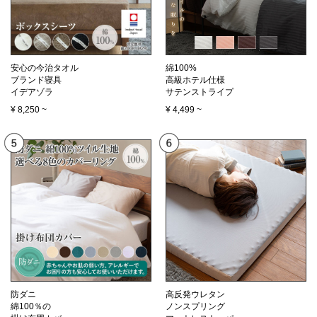
安心の今治タオル
綿100%
ブランド寝具
高級ホテル仕様
イデアゾラ
サテンストライプ
¥
8,250
~
¥
4,499
~
防ダニ
高反発ウレタン
綿100％の
ノンスプリング