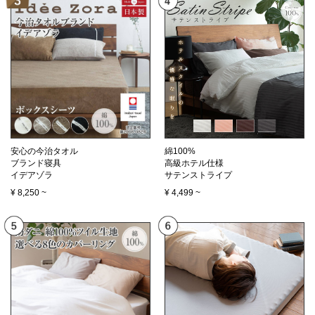
安心の今治タオル
綿100%
ブランド寝具
高級ホテル仕様
イデアゾラ
サテンストライプ
¥
8,250
~
¥
4,499
~