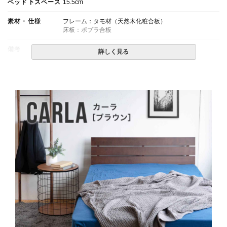
ベッド下スペース
15.5cm
素材・仕様
フレーム：タモ材（天然木化粧合板）
床板：ポプラ合板
備考
・組立設置無料！
詳しく見る
・この商品は組み立て式です。
・配送日指定OK！
※北海道・沖縄・離島等一部地域へのお届けは別途送料
が発生する場合がございます。また発送予定も変更にな
る場合があります。