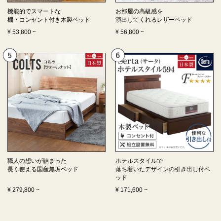
機能的でスマートな
お部屋の高級感を
棚・コンセント付き
木製ベッド
演出してくれる
レザーベッド
¥
53,800
~
¥
56,800
~
職人の想いが詰まった
ホテルスタイルで
長く使える
国産無垢ベッド
落ち着いたデザインの
引き出し付ベ
ッド
¥
279,800
~
¥
171,600
~