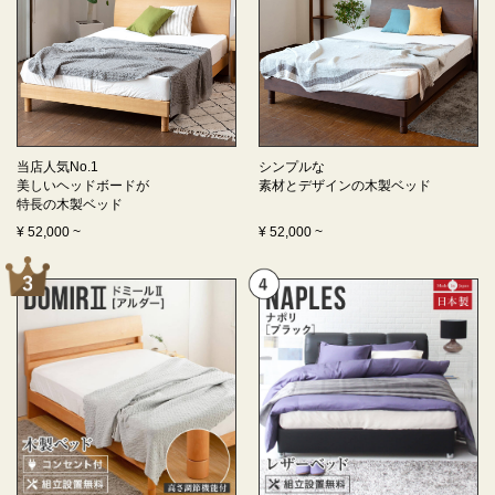
当店人気No.1
シンプルな
美しいヘッドボードが
素材とデザインの
木製ベッド
特長の
木製ベッド
¥
52,000
~
¥
52,000
~