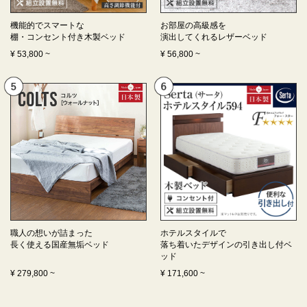
機能的でスマートな
お部屋の高級感を
棚・コンセント付き
木製ベッド
演出してくれる
レザーベッド
¥
53,800
~
¥
56,800
~
職人の想いが詰まった
ホテルスタイルで
長く使える
国産無垢ベッド
落ち着いたデザインの
引き出し付ベ
ッド
¥
279,800
~
¥
171,600
~