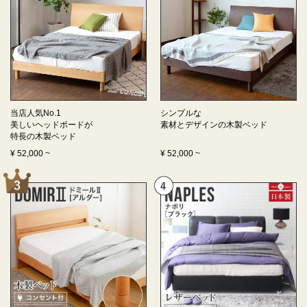
当店人気No.1
シンプルな
美しいヘッドボードが
素材とデザインの
木製ベッド
特長の
木製ベッド
¥
52,000
~
¥
52,000
~