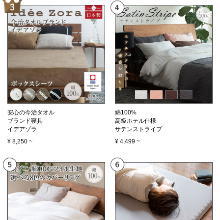
安心の今治タオル
綿100%
ブランド寝具
高級ホテル仕様
イデアゾラ
サテンストライプ
¥
8,250
~
¥
4,499
~