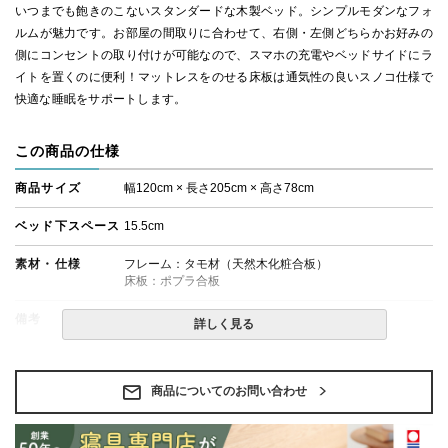
いつまでも飽きのこないスタンダードな木製ベッド。シンプルモダンなフォ
ルムが魅力です。お部屋の間取りに合わせて、右側・左側どちらかお好みの
側にコンセントの取り付けが可能なので、スマホの充電やベッドサイドにラ
イトを置くのに便利！マットレスをのせる床板は通気性の良いスノコ仕様で
快適な睡眠をサポートします。
この商品の仕様
商品サイズ
幅120cm × 長さ205cm × 高さ78cm
ベッド下スペース
15.5cm
素材・仕様
フレーム：タモ材（天然木化粧合板）
床板：ポプラ合板
備考
・組立設置無料！
詳しく見る
・この商品は組み立て式です。
・ベッドフレームのみの金額です。
・配送日指定OK！
※北海道・沖縄・離島等一部地域へのお届けは別途送料
商品についてのお問い合わせ
が発生する場合がございます。また発送予定も変更にな
る場合があります。