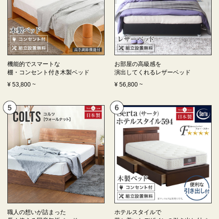
機能的でスマートな
お部屋の高級感を
棚・コンセント付き
木製ベッド
演出してくれる
レザーベッド
¥
53,800
~
¥
56,800
~
職人の想いが詰まった
ホテルスタイルで