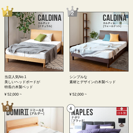
当店人気No.1
シンプルな
美しいヘッドボードが
素材とデザインの
木製ベッド
特長の
木製ベッド
¥
52,000
~
¥
52,000
~