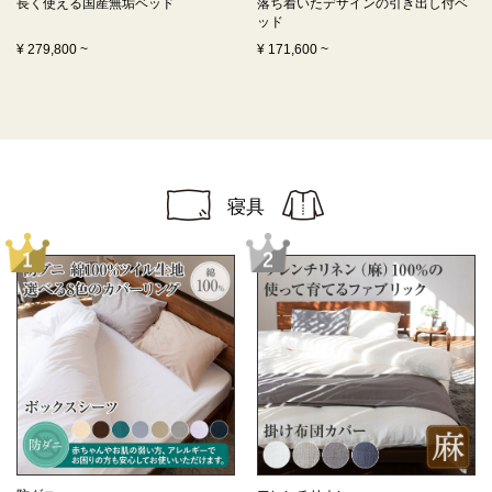
長く使える
国産無垢ベッド
落ち着いたデザインの
引き出し付ベ
ッド
¥
279,800
~
¥
171,600
~
寝具