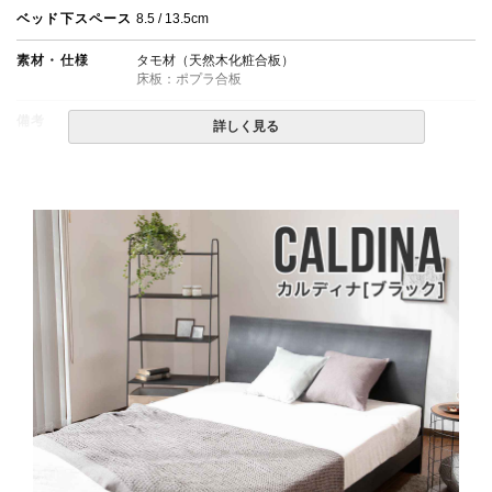
ベッド下スペース
8.5 / 13.5cm
素材・仕様
タモ材（天然木化粧合板）
床板：ポプラ合板
備考
・組立設置無料！
詳しく見る
・この商品は組み立て式です。
・配送日指定OK！
※北海道・沖縄・離島等一部地域へのお届けは別途送料
が発生する場合がございます。また発送予定も変更にな
る場合があります。