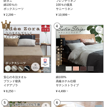
防ダニ
フレンチリネン
綿100％の
100％の寝具
ボックスシーツ
サニーリネン
¥
2,299
~
¥
10,999
~
安心の今治タオル
綿100%
ブランド寝具
高級ホテル仕様
イデアゾラ
サテンストライプ
¥
8,250
~
¥
4,499
~