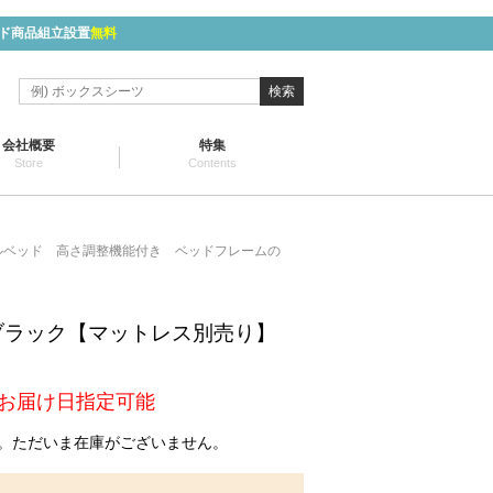
ド商品組立設置
無料
検索
会社概要
特集
Store
Contents
ルベッド 高さ調整機能付き ベッドフレームの
】
ブラック【マットレス別売り】
】
お届け日指定可能
。ただいま在庫がございません。