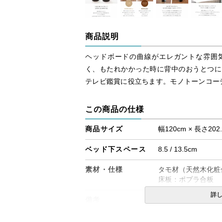
商品説明
ヘッドボードの曲線がエレガントな雰囲
く、もたれかかった時に背中のおうとつに
テレビ鑑賞に役立ちます。モノトーンコー
この商品の仕様
商品サイズ
幅120cm × 長さ202
ベッド下スペース
8.5 / 13.5cm
素材・仕様
タモ材（天然木化粧
床板：ポプラ合板
詳
備考
・組立設置無料！
・この商品は組み立
・ベッドフレームの