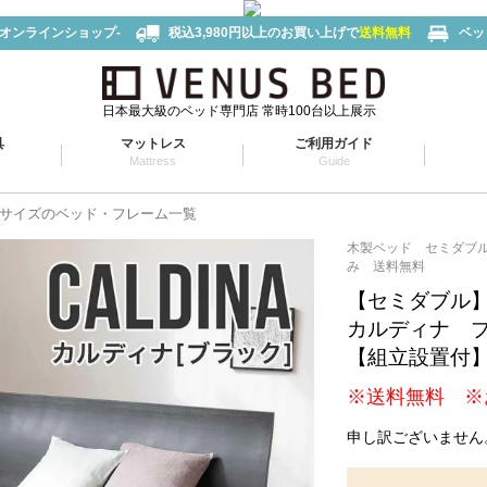
-オンラインショップ-
税込3,980円以上のお買い上げで
送料無料
ベッ
日本最大級のベッド専門店 常時100台以上展示
具
マットレス
ご利用ガイド
Mattress
Guide
サイズのベッド・フレーム一覧
木製ベッド セミダブ
み 送料無料
【セミダブル
カルディナ 
【組立設置付
※送料無料 ※
申し訳ございません