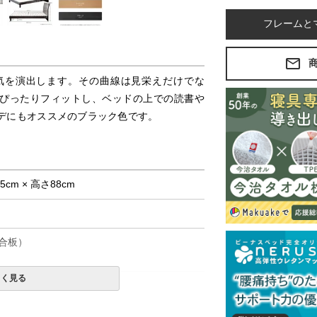
フレームと
気を演出します。その曲線は見栄えだけでな
ぴったりフィットし、ベッドの上での読書や
デにもオススメのブラック色です。
.5cm × 高さ88cm
合板）
しく見る
て式です。
みの金額です。