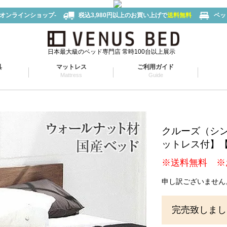
-オンラインショップ-
税込3,980円以上のお買い上げで
送料無料
ベッ
日本最大級のベッド専門店 常時100台以上展示
具
マットレス
ご利用ガイド
Mattress
Guide
クルーズ（シ
ットレス付】
※送料無料 ※
申し訳ございません
完売致しまし