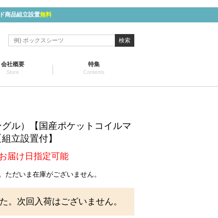
ド商品組立設置
無料
検索
会社概要
特集
Store
Contents
ングル）【国産ポケットコイルマ
【組立設置付】
お届け日指定可能
。ただいま在庫がございません。
た。次回入荷はございません。