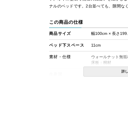
ナルのベッドです。2台並べても、隙間な
この商品の仕様
商品サイズ
幅100cm × 長さ199
ベッド下スペース
11cm
素材・仕様
ウォールナット無垢
床板：桐材
詳
生産国
日本
備考
・組立設置無料！
・この商品は組み立
・配送日指定OK！
※北海道・沖縄・離
る場合がございます
す。