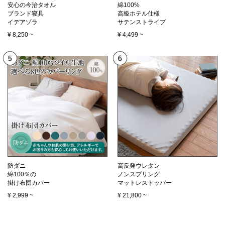
安心の今治タオル
綿100%
ブランド寝具
高級ホテル仕様
イデアゾラ
サテンストライプ
¥
8,250
~
¥
4,499
~
防ダニ
高反発ウレタン
綿100％の
ノンスプリング
掛け布団カバー
マットレストッパー
¥
2,999
~
¥
21,800
~