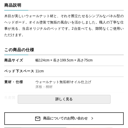
商品説明
木目が美しいウォールナット材と、それそ際立たせるシンプルなパネル型の
ヘッドボード。オイル塗装で無垢の風合いを活かしました。職人の丁寧な仕
事が光る、当店オリジナルのベッドです。2台並べても、隙間なくご使用い
ただけます。
この商品の仕様
商品サイズ
幅124cm × 長さ199.5cm × 高さ75cm
ベッド下スペース
11cm
素材・仕様
ウォールナット無垢材/オイル仕上げ
床板：桐材
生産国
日本
詳しく見る
備考
・組立設置無料！
・この商品は組み立て式です。
・ベッドフレームのみの金額です。
商品についてのお問い合わせ
・配送日指定OK！