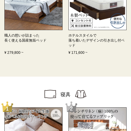
職人の想いが詰まった
ホテルスタイルで
長く使える
国産無垢ベッド
落ち着いたデザインの
引き出し付ベ
ッド
¥
279,800
~
¥
171,600
~
寝具