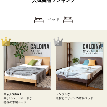
人気商品ランキング
ベッド
当店人気No.1
シンプルな
美しいヘッドボードが
素材とデザインの
木製ベッド
特長の
木製ベッド