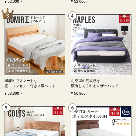
¥
52,000
~
¥
52,000
~
機能的でスマートな
お部屋の高級感を
棚・コンセント付き
木製ベッド
演出してくれる
レザーベッド
¥
53,800
~
¥
56,800
~