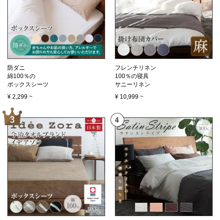
防ダニ
フレンチリネン
綿100％の
100％の寝具
ボックスシーツ
サニーリネン
¥
2,299
~
¥
10,999
~