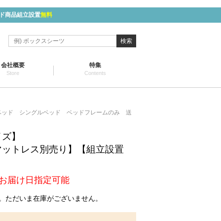
ド商品組立設置
無料
検索
会社概要
特集
Store
Contents
ベッド シングルベッド ベッドフレームのみ 送
イズ】
マットレス別売り】【組立設置
お届け日指定可能
。ただいま在庫がございません。