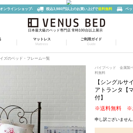
-オンラインショップ-
税込3,980円以上のお買い上げで
送料無料
ベッ
日本最大級のベッド専門店 常時100台以上展示
具
マットレス
ご利用ガイド
Mattress
Guide
イズのベッド・フレーム一覧
パイプベッド 金属製
料無料
【シングルサ
アトランタ【
付】
※送料無料 ※
申し訳ございません