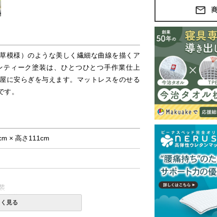
草模様）のような美しく繊細な曲線を描くア
ンティーク塗装は、ひとつひとつ手作業仕上
屋に安らぎを与えます。マットレスをのせる
です。
cm × 高さ111cm
装
い塗装です。）
しく見る