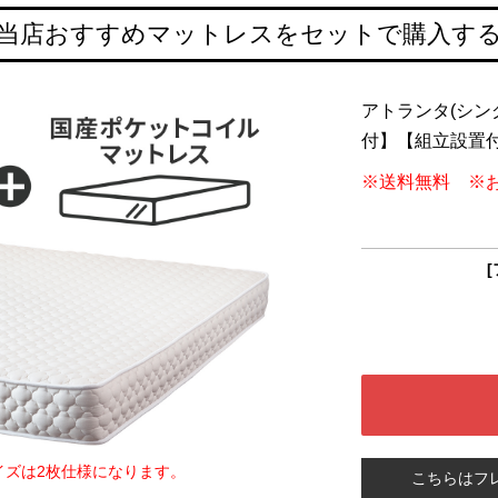
当店おすすめマットレスをセットで購入す
アトランタ(シン
付】【組立設置
※送料無料 ※
[
イズは2枚仕様になります。
こちらはフ