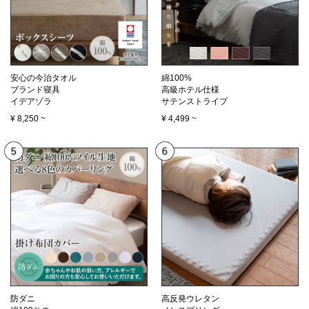
安心の今治タオル
綿100%
ブランド寝具
高級ホテル仕様
イデアゾラ
サテンストライプ
¥
8,250
~
¥
4,499
~
防ダニ
高反発ウレタン