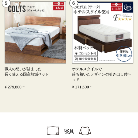
職人の想いが詰まった
ホテルスタイルで
長く使える
国産無垢ベッド
落ち着いたデザインの
引き出し付ベ
ッド
¥
279,800
~
¥
171,600
~
寝具