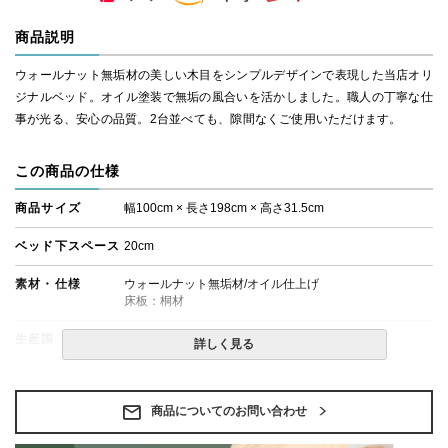
商品説明
ウォールナット無垢材の美しい木目をシンプルデザインで表現した当店オリ
ジナルベッド。オイル塗装で無垢の風合いを活かしました。職人の丁寧な仕
事が光る、安心の品質。2台並べても、隙間なくご使用いただけます。
この商品の仕様
商品サイズ
幅100cm × 長さ198cm × 高さ31.5cm
ベッド下スペース
20cm
素材・仕様
ウォールナット無垢材/オイル仕上げ
床板：桐材
生産国
日本
詳しく見る
備考
・組立設置無料！
・この商品は組み立て式です。
・ベッドフレームのみの金額です。
商品についてのお問い合わせ
・配送日指定OK！
※北海道・沖縄・離島等一部地域へのお届けは別途送料