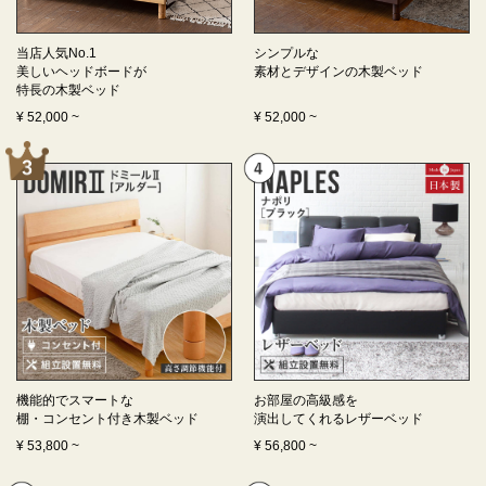
当店人気No.1
シンプルな
美しいヘッドボードが
素材とデザインの
木製ベッド
特長の
木製ベッド
¥
52,000
~
¥
52,000
~
機能的でスマートな
お部屋の高級感を
棚・コンセント付き
木製ベッド
演出してくれる
レザーベッド
¥
53,800
~
¥
56,800
~