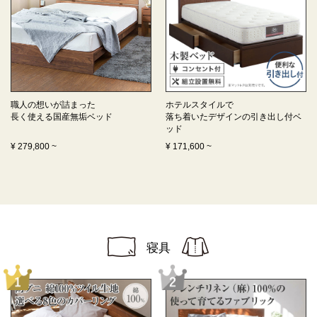
職人の想いが詰まった
ホテルスタイルで
長く使える
国産無垢ベッド
落ち着いたデザインの
引き出し付ベ
ッド
¥
279,800
~
¥
171,600
~
寝具