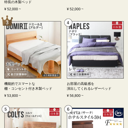
特長の
木製ベッド
¥
52,000
~
¥
52,000
~
機能的でスマートな
お部屋の高級感を
棚・コンセント付き
木製ベッド
演出してくれる
レザーベッド
¥
53,800
~
¥
56,800
~