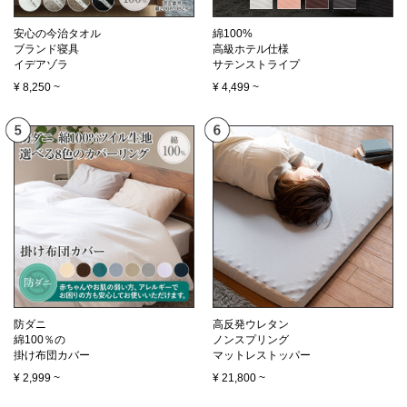
安心の今治タオル
綿100%
ブランド寝具
高級ホテル仕様
イデアゾラ
サテンストライプ
¥
8,250
~
¥
4,499
~
防ダニ
高反発ウレタン
綿100％の
ノンスプリング
掛け布団カバー
マットレストッパー
¥
2,999
~
¥
21,800
~