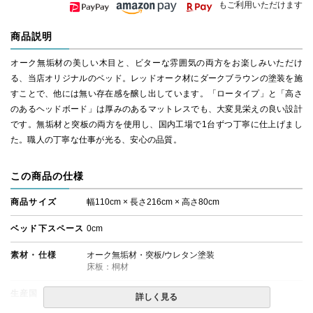
もご利用いただけます
商品説明
オーク無垢材の美しい木目と、ビターな雰囲気の両方をお楽しみいただけ
る、当店オリジナルのベッド。レッドオーク材にダークブラウンの塗装を施
すことで、他には無い存在感を醸し出しています。「ロータイプ」と「高さ
のあるヘッドボード」は厚みのあるマットレスでも、大変見栄えの良い設計
です。無垢材と突板の両方を使用し、国内工場で1台ずつ丁寧に仕上げまし
た。職人の丁寧な仕事が光る、安心の品質。
この商品の仕様
商品サイズ
幅110cm × 長さ216cm × 高さ80cm
ベッド下スペース
0cm
素材・仕様
オーク無垢材・突板/ウレタン塗装
床板：桐材
生産国
日本
詳しく見る