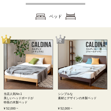
ベッド
当店人気No.1
シンプルな
美しいヘッドボードが
素材とデザインの
木製ベッド
特長の
木製ベッド
¥
52,000
~
¥
52,000
~