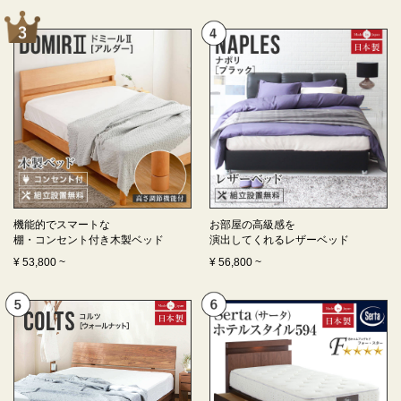
機能的でスマートな
お部屋の高級感を
棚・コンセント付き
木製ベッド
演出してくれる
レザーベッド
¥
53,800
~
¥
56,800
~