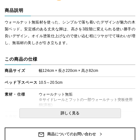
商品説明
ウォールナット無垢材を使った、シンプルで落ち着いたデザインが魅力の木
製ベッド。安定感のある丈夫な脚は、高さを3段階に変えられる使い勝手の
良いデザイン。オイル塗装仕上げなので使い込む程にツヤがでて味わいが増
し、無垢材の美しさが引き立ちます。
この商品の仕様
商品サイズ
幅124cm × 長さ220cm × 高さ82cm
ベッド下スペース
10.5～20.5cm
素材・仕様
ウォールナット無垢
※サイドレールとフットの一部ウォールナット突板使用
桐(床板)
詳しく見る
生産国
日本
備考
・組立設置無料！
・この商品は組み立て式です。
商品についてのお問い合わせ
・ベッドフレームのみの金額です。