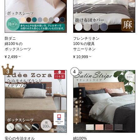
防ダニ
フレンチリネン
綿100％の
100％の寝具
ボックスシーツ
サニーリネン
¥
2,499
~
¥
10,999
~
安心の今治タオル
綿100%