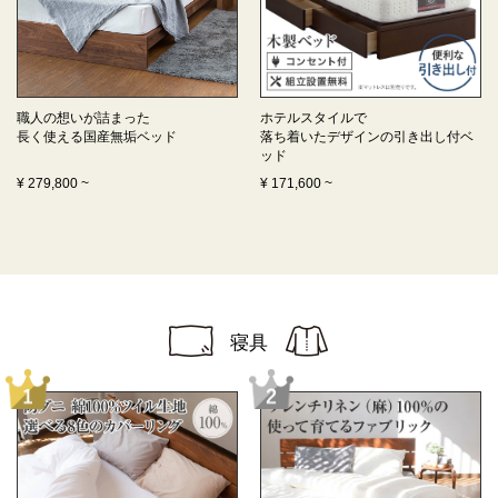
職人の想いが詰まった
ホテルスタイルで
長く使える
国産無垢ベッド
落ち着いたデザインの
引き出し付ベ
ッド
¥
279,800
~
¥
171,600
~
寝具