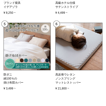
ブランド寝具
高級ホテル仕様
イデアゾラ
サテンストライプ
¥
8,250
~
¥
4,499
~
防ダニ
高反発ウレタン
綿100％の
ノンスプリング
掛け布団カバー
マットレストッパー
¥
3,499
~
¥
21,800
~