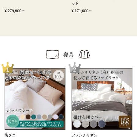
ッド
¥
279,800
~
¥
171,600
~
寝具
防ダニ
フレンチリネン