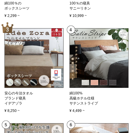
綿100％の
100％の寝具
ボックスシーツ
サニーリネン
¥
2,299
~
¥
10,999
~
安心の今治タオル
綿100%
ブランド寝具
高級ホテル仕様
イデアゾラ
サテンストライプ
¥
8,250
~
¥
4,499
~