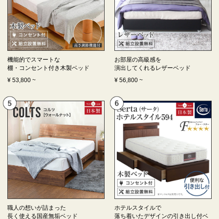
機能的でスマートな
お部屋の高級感を
棚・コンセント付き
木製ベッド
演出してくれる
レザーベッド
¥
53,800
~
¥
56,800
~
職人の想いが詰まった
ホテルスタイルで
長く使える
国産無垢ベッド
落ち着いたデザインの
引き出し付ベ