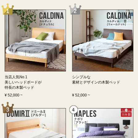
当店人気No.1
シンプルな
美しいヘッドボードが
素材とデザインの
木製ベッド
特長の
木製ベッド
¥
52,000
~
¥
52,000
~