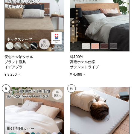
安心の今治タオル
綿100%
ブランド寝具
高級ホテル仕様
イデアゾラ
サテンストライプ
¥
8,250
~
¥
4,499
~