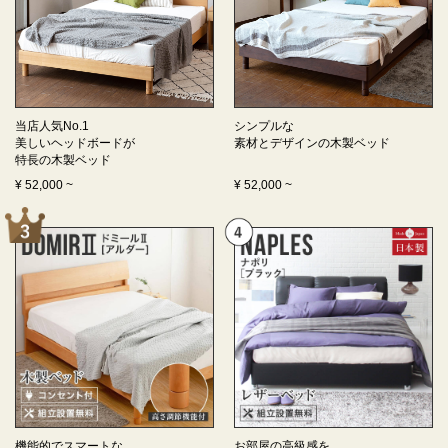
当店人気No.1
シンプルな
美しいヘッドボードが
素材とデザインの
木製ベッド
特長の
木製ベッド
¥
52,000
~
¥
52,000
~
機能的でスマートな
お部屋の高級感を