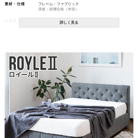
素材・仕様
フレーム：ファブリック
床板：積層合板（布張）
生産国
中国
詳しく見る
備考
・組立設置無料！
・この商品は組み立て式です。
・価格はベッドフレームのみの金額です。
・配送日指定OK！
※北海道・沖縄・離島等一部地域へのお届けは別途送料
が発生する場合がございます。また発送予定も変更にな
る場合があります。