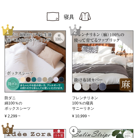
寝具
防ダニ
フレンチリネン
綿100％の
100％の寝具
ボックスシーツ
サニーリネン
¥
2,299
~
¥
10,999
~