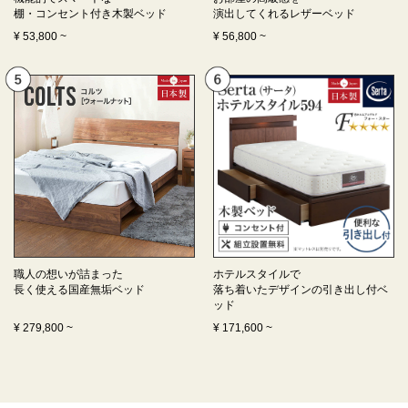
棚・コンセント付き
木製ベッド
演出してくれる
レザーベッド
¥
53,800
~
¥
56,800
~
職人の想いが詰まった
ホテルスタイルで
長く使える
国産無垢ベッド
落ち着いたデザインの
引き出し付ベ
ッド
¥
279,800
~
¥
171,600
~