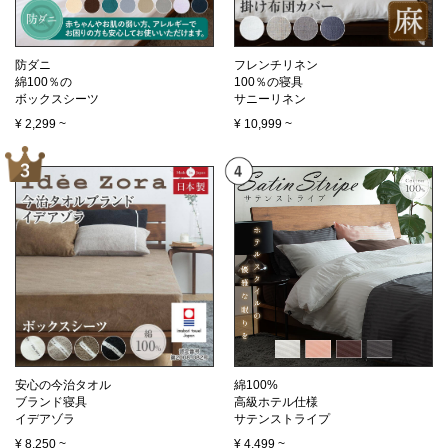
防ダニ
フレンチリネン
綿100％の
100％の寝具
ボックスシーツ
サニーリネン
¥
2,299
~
¥
10,999
~
安心の今治タオル
綿100%
ブランド寝具
高級ホテル仕様
イデアゾラ
サテンストライプ
¥
8,250
~
¥
4,499
~