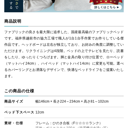
商品説明
ファブリックの良さを最大限に追求した、国産最高級のファブリックベッド
です。福井県越前市の協力工場で職人が1台1台手作業でお作りしている傑
作品です。ヘッドボードは左右が独立しており、お好みの角度に調整してい
ただけます。リクライニングは4段階。ベッドの上でテレビを見たり、読書
をしたり、ゆったりくつろげます。脚と金具の取り付け位置で、ローベッド
（マットハイ24cm）、ハイベッド（マットハイ14cm）に変更も可能。選べ
るカバーリングとお洒落なデザインで、快適なベッドライフをご提案いたし
ます。
この商品の仕様
商品サイズ
幅146cm × 長さ224～234cm × 高さ81～102cm
ベッド下スペース
12cm
素材・仕様
フレーム：ひのき合板（F☆☆☆☆ランク）
張地：ポリエステル100％（洗濯機で水洗い可）