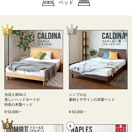
ベッド
当店人気No.1
シンプルな
美しいヘッドボードが
素材とデザインの
木製ベッド
特長の
木製ベッド
¥
52,000
~
¥
52,000
~