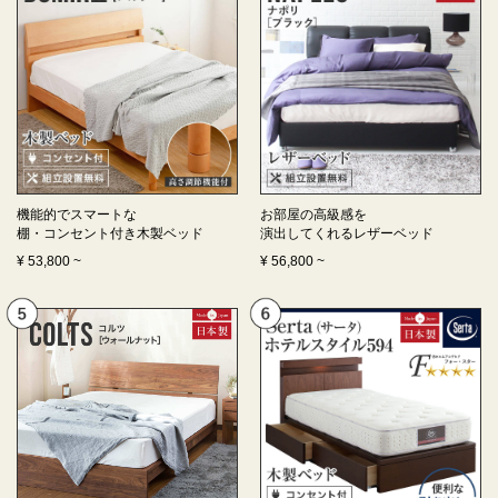
機能的でスマートな
お部屋の高級感を
棚・コンセント付き
木製ベッド
演出してくれる
レザーベッド
¥
53,800
~
¥
56,800
~