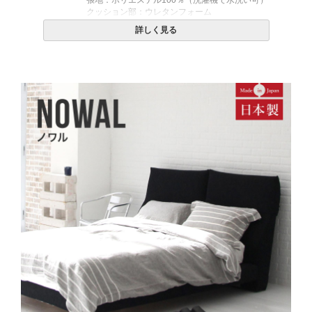
クッション部：ウレタンフォーム
脚：ブナ材
詳しく見る
※色はブラウン色となります。
生産国
日本
備考
・組立設置無料！
・この商品は組み立て式です。
・配送日指定OK！
※北海道・沖縄・離島等一部地域へのお届けは別途送料
が発生する場合がございます。また発送予定も変更にな
る場合があります。