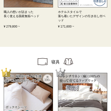
職人の想いが詰まった
ホテルスタイルで
長く使える
国産無垢ベッド
落ち着いたデザインの
引き出し付ベ
ッド
¥
279,800
~
¥
171,600
~
寝具