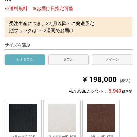
※送料無料 ※お届け日指定可能
受注生産につき、2カ月以降～に発送予定
ブラックは1～2週間でお届け
サイズを選ぶ
セミダブル
ダブル
クイーン
¥
198,000
税込
5,940
VENUSBEDポイント：
pt進呈
ブラック[F-193]
アイボリー[F-103]
ブラウン[F-173]