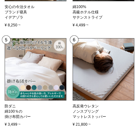
安心の今治タオル
綿100%
ブランド寝具
高級ホテル仕様
イデアゾラ
サテンストライプ
¥
8,250
~
¥
4,499
~
防ダニ
高反発ウレタン
綿100％の
ノンスプリング
掛け布団カバー
マットレストッパー
¥
3,499
~
¥
21,800
~