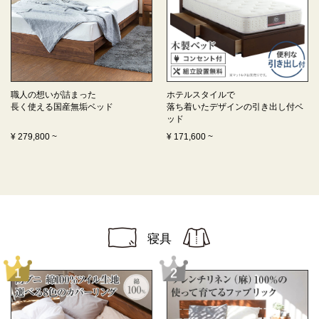
職人の想いが詰まった
ホテルスタイルで
長く使える
国産無垢ベッド
落ち着いたデザインの
引き出し付ベ
ッド
¥
279,800
~
¥
171,600
~
寝具