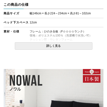
この商品の仕様
商品サイズ
幅146cm × 長さ224～234cm × 高さ81～102cm
ベッド下スペース
12cm
素材・仕様
フレーム：ひのき合板（F☆☆☆☆ランク）
張地：ポリエステル100％（洗濯機で水洗い可）
クッション部：ウレタンフォーム
脚：ブナ材(※色はブラウン色となります)
詳しく見る
生産国
日本
備考
・ファブリック部分は取り外し可能なカバーリングタイ
プとなっています。
・脚と金具の取り付け位置で、ローベッド、ハイベッド
に変更していただくことが可能です。
・配送日指定OK！
※北海道・沖縄・離島等一部地域へのお届けは別途送料
が発生する場合がございます。また発送予定も変更にな
る場合があります。