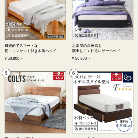
機能的でスマートな
お部屋の高級感を
棚・コンセント付き
木製ベッド
演出してくれる
レザーベッド
¥
53,800
~
¥
56,800
~