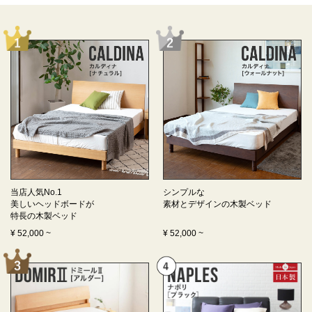
当店人気No.1
シンプルな
美しいヘッドボードが
素材とデザインの
木製ベッド
特長の
木製ベッド
¥
52,000
~
¥
52,000
~