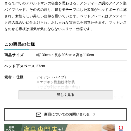
まるでパリのアパルトマンの寝室を思わせる、アンディーク調のアイアン製
パイプベッド。その名の通り、蝶をモチーフにした装飾がヘッドボードに施
され、女性らしい美しい曲線を描いています。ベッドフレームはアンティー
ク調の風合いに仕上げられ、おしゃれな雰囲気を際立たせます。マットレス
をのせる床板は湿気が気にならないスリット仕様です。
この商品の仕様
商品サイズ
幅130cm × 長さ205cm × 高さ110cm
ベッド下スペース
27cm
素材・仕様
アイアン（パイプ）
※エポキシ樹脂粉体塗装
（サビや剥がれに強い塗装）
詳しく見る
※仕様上、開梱後に少量の金属粉が発生することがござ
います。清掃の際はご注意ください。
備考
・組立設置無料！
商品についてのお問い合わせ
・価格はベッドフレームのみの金額です。
・配送日指定OK！
※北海道・沖縄・離島等一部地域へのお届けは別途送料