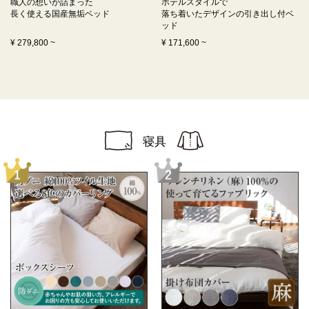
職人の想いが詰まった
ホテルスタイルで
長く使える
国産無垢ベッド
落ち着いたデザインの
引き出し付ベ
ッド
¥
279,800
~
¥
171,600
~
寝具