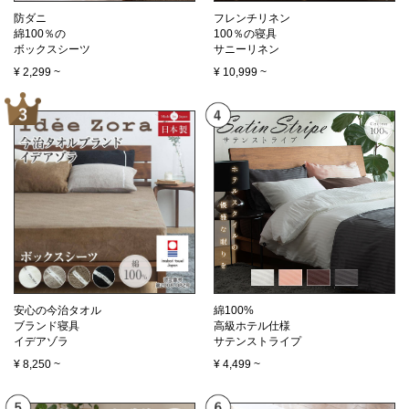
防ダニ
フレンチリネン
綿100％の
100％の寝具
ボックスシーツ
サニーリネン
¥
2,299
~
¥
10,999
~
安心の今治タオル
綿100%
ブランド寝具
高級ホテル仕様
イデアゾラ
サテンストライプ
¥
8,250
~
¥
4,499
~