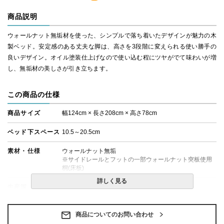
商品説明
ウォールナット無垢材を使った、シンプルで落ち着いたデザインが魅力の木
製ベッド。安定感のある丈夫な脚は、高さを3段階に変えられる使い勝手の
良いデザイン。オイル塗装仕上げなので使い込む程にツヤがでて味わいが増
し、無垢材の美しさが引き立ちます。
この商品の仕様
商品サイズ
幅124cm × 長さ208cm × 高さ78cm
ベッド下スペース
10.5～20.5cm
素材・仕様
ウォールナット無垢
※サイドレールとフットの一部ウォールナット突板使用
桐(床板)
詳しく見る
生産国
日本
備考
・組立設置無料！
・この商品は組み立て式です。
商品についてのお問い合わせ
・ベッドフレームのみの金額です。