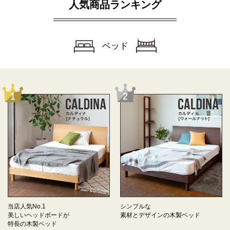
人気商品ランキング
ベッド
当店人気No.1
シンプルな
美しいヘッドボードが
素材とデザインの
木製ベッド
特長の
木製ベッド