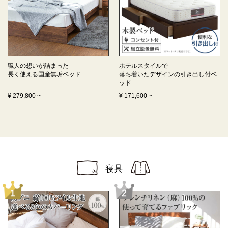
職人の想いが詰まった
ホテルスタイルで
長く使える
国産無垢ベッド
落ち着いたデザインの
引き出し付ベ
ッド
¥
279,800
~
¥
171,600
~
寝具