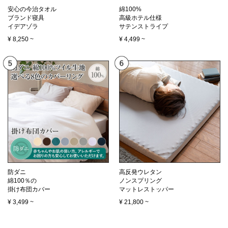
安心の今治タオル
綿100%
ブランド寝具
高級ホテル仕様
イデアゾラ
サテンストライプ
¥
8,250
~
¥
4,499
~
防ダニ
高反発ウレタン
綿100％の
ノンスプリング
掛け布団カバー
マットレストッパー
¥
3,499
~
¥
21,800
~