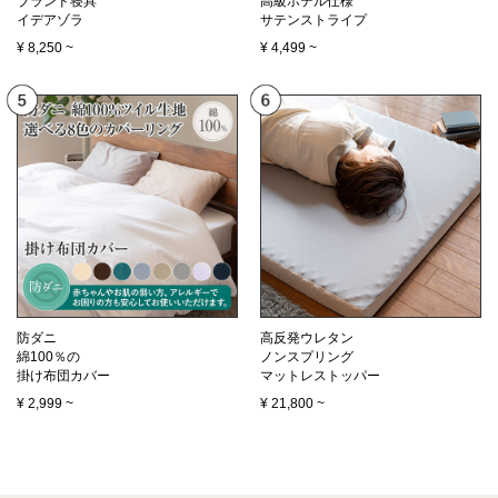
ブランド寝具
高級ホテル仕様
イデアゾラ
サテンストライプ
¥
8,250
~
¥
4,499
~
防ダニ
高反発ウレタン
綿100％の
ノンスプリング
掛け布団カバー
マットレストッパー
¥
2,999
~
¥
21,800
~