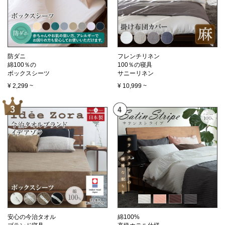
防ダニ
フレンチリネン
綿100％の
100％の寝具
ボックスシーツ
サニーリネン
¥
2,299
~
¥
10,999
~
安心の今治タオル
綿100%