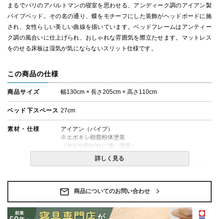
まるでパリのアパルトマンの寝室を思わせる、アンディーク調のアイアン製
パイプベッド。その名の通り、蝶をモチーフにした装飾がヘッドボードに施
され、女性らしい美しい曲線を描いています。ベッドフレームはアンティー
ク調の風合いに仕上げられ、おしゃれな雰囲気を際立たせます。マットレス
をのせる床板は湿気が気にならないスリット仕様です。
この商品の仕様
商品サイズ
幅130cm × 長さ205cm × 高さ110cm
ベッド下スペース
27cm
素材・仕様
アイアン（パイプ）
※エポキシ樹脂粉体塗装
（サビや剥がれに強い塗装）
詳しく見る
※仕様上、開梱後に少量の金属粉が発生することがござ
います。清掃の際はご注意ください。
備考
・組立設置無料！
商品についてのお問い合わせ
・価格はベッドフレームのみの金額です。
・配送日指定OK！
※北海道・沖縄・離島等一部地域へのお届けは別途送料