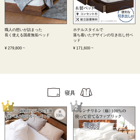
職人の想いが詰まった
ホテルスタイルで
長く使える
国産無垢ベッド
落ち着いたデザインの
引き出し付ベ
ッド
¥
279,800
~
¥
171,600
~
寝具