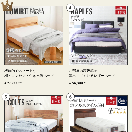
機能的でスマートな
お部屋の高級感を
棚・コンセント付き
木製ベッド
演出してくれる
レザーベッド
¥
53,800
~
¥
56,800
~