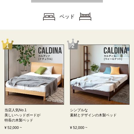
ベッド
当店人気No.1
シンプルな
美しいヘッドボードが
素材とデザインの
木製ベッド
特長の
木製ベッド
¥
52,000
~
¥
52,000
~