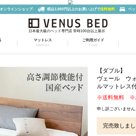
-オンラインショップ-
税込3,980円以上のお買い上げで
送料無料
ベッ
日本最大級のベッド専門店 常時100台以上展示
具
マットレス
ご利用ガイド
Mattress
Guide
【ダブル】
ヴェール ウ
ルマットレス
※送料無料 ※
申し訳ございません
完売致しまし