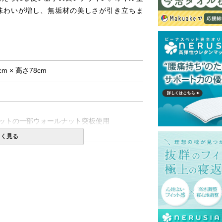
味わいが増し、無垢材の美しさが引き立ちま
cm × 高さ78cm
ットの一部ウォールナット突板使用
しく見る
て式です。
島等一部地域へのお届けは別途送料が発生す
。また発送予定も変更になる場合がありま