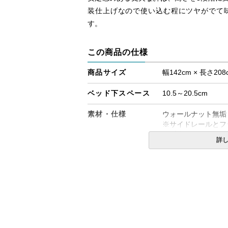
装仕上げなので使い込む程にツヤがでて
す。
この商品の仕様
商品サイズ
幅142cm × 長さ208
ベッド下スペース
10.5～20.5cm
素材・仕様
ウォールナット無垢
※サイドレールとフ
桐(床板)
詳
生産国
日本
備考
・組立設置無料！
・この商品は組み立
・配送日指定OK！
※北海道・沖縄・離
る場合がございます
す。