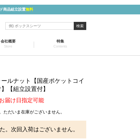
ド商品組立設置
無料
検索
会社概要
特集
Store
Contents
ォールナット【国産ポケットコイ
付】【組立設置付】
お届け日指定可能
。ただいま在庫がございません。
た。次回入荷はございません。