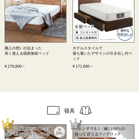
職人の想いが詰まった
ホテルスタイルで
長く使える
国産無垢ベッド
落ち着いたデザインの
引き出し付ベ
ッド
¥
279,800
~
¥
171,600
~
寝具