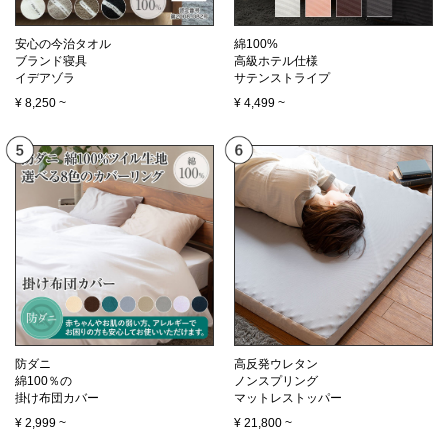
安心の今治タオル
綿100%
ブランド寝具
高級ホテル仕様
イデアゾラ
サテンストライプ
¥
8,250
~
¥
4,499
~
防ダニ
高反発ウレタン
綿100％の
ノンスプリング
掛け布団カバー
マットレストッパー
¥
2,999
~
¥
21,800
~