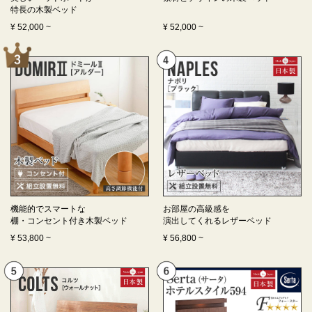
特長の
木製ベッド
¥
52,000
~
¥
52,000
~
機能的でスマートな
お部屋の高級感を
棚・コンセント付き
木製ベッド
演出してくれる
レザーベッド
¥
53,800
~
¥
56,800
~