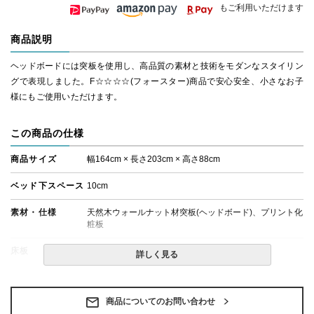
もご利用いただけます
商品説明
ヘッドボードには突板を使用し、高品質の素材と技術をモダンなスタイリン
グで表現しました。F☆☆☆☆(フォースター)商品で安心安全、小さなお子
様にもご使用いただけます。
この商品の仕様
商品サイズ
幅164cm × 長さ203cm × 高さ88cm
ベッド下スペース
10cm
素材・仕様
天然木ウォールナット材突板(ヘッドボード)、プリント化
粧板
床板
布張り
詳しく見る
生産国
日本製
商品についてのお問い合わせ
備考
・組立設置無料！