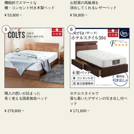
機能的でスマートな
お部屋の高級感を
棚・コンセント付き
木製ベッド
演出してくれる
レザーベッド
¥
53,800
~
¥
56,800
~
職人の想いが詰まった
ホテルスタイルで
長く使える
国産無垢ベッド
落ち着いたデザインの
引き出し付ベ
ッド
¥
279,800
~
¥
171,600
~