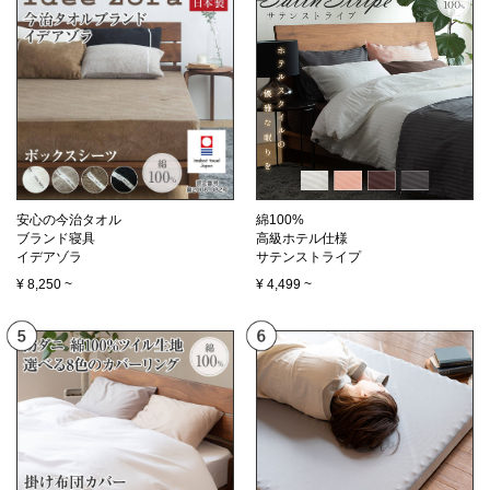
安心の今治タオル
綿100%
ブランド寝具
高級ホテル仕様
イデアゾラ
サテンストライプ
¥
8,250
~
¥
4,499
~