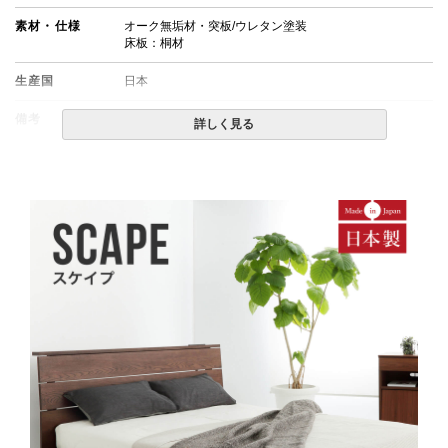
素材・仕様
オーク無垢材・突板/ウレタン塗装
床板：桐材
生産国
日本
備考
・組立設置無料！
詳しく見る
・この商品は組み立て式です。
・配送日指定OK！
※北海道・沖縄・離島等一部地域へのお届けは別途送料
が発生する場合がございます。また発送予定も変更にな
る場合があります。