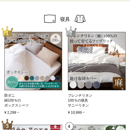
寝具
防ダニ
フレンチリネン
綿100％の
100％の寝具
ボックスシーツ
サニーリネン
¥
2,299
~
¥
10,999
~