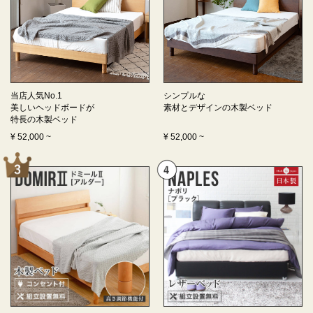
当店人気No.1
シンプルな
美しいヘッドボードが
素材とデザインの
木製ベッド
特長の
木製ベッド
¥
52,000
~
¥
52,000
~