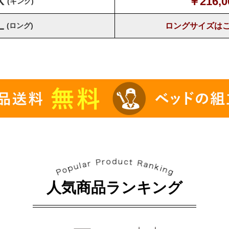
K
￥216,0
(キング)
L
ロングサイズ
は
(ロング)
人気商品ランキング