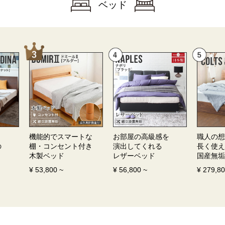
ベッド
機能的でスマートな
お部屋の高級感を
職人の想
の
棚・コンセント付き
演出してくれる
長く使え
木製ベッド
レザーベッド
国産無垢
¥
53,800
~
¥
56,800
~
¥
279,8