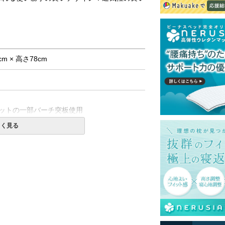
cm × 高さ78cm
ットの一部バーチ突板使用
しく見る
本
て式です。
島等一部地域へのお届けは別途送料が発生す
。また発送予定も変更になる場合がありま