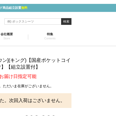
ド商品組立設置
無料
検索
会社概要
特集
Store
Contents
ウン](キング)【国産ポケットコイ
付】【組立設置付】
お届け日指定可能
。ただいま在庫がございません。
た。次回入荷はございません。