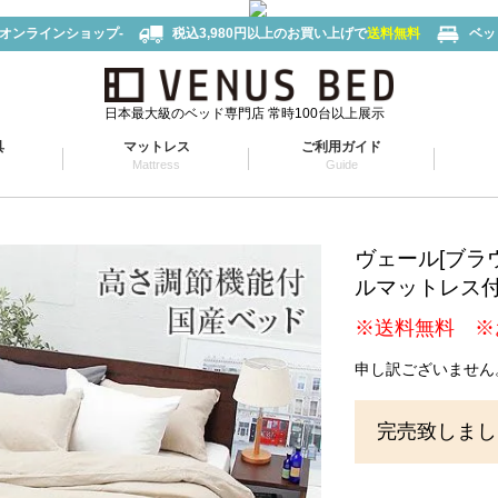
-オンラインショップ-
税込3,980円以上のお買い上げで
送料無料
ベッ
日本最大級のベッド専門店 常時100台以上展示
具
マットレス
ご利用ガイド
Mattress
Guide
ヴェール[ブラ
ルマットレス
※送料無料 ※
申し訳ございません
完売致しまし