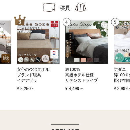
寝具
安心の今治タオル
綿100%
防ダニ
ブランド寝具
高級ホテル仕様
綿100％
イデアゾラ
サテンストライプ
掛け布団
¥
8,250
~
¥
4,499
~
¥
2,999