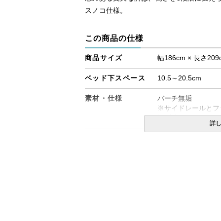
スノコ仕様。
この商品の仕様
商品サイズ
幅186cm × 長さ209
ベッド下スペース
10.5～20.5cm
素材・仕様
バーチ無垢
※サイドレールとフ
桐(床板)
詳
生産国
ベッドフレーム：日
床板：
備考
・組立設置無料！
・この商品は組み立
・配送日指定OK！
※北海道・沖縄・離
る場合がございます
す。