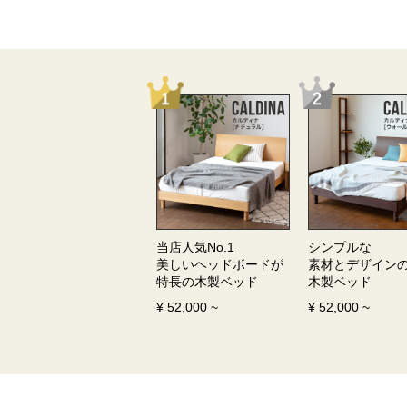
当店人気No.1
シンプルな
美しいヘッドボードが
素材とデザイン
特長の
木製ベッド
木製ベッド
¥
52,000
~
¥
52,000
~