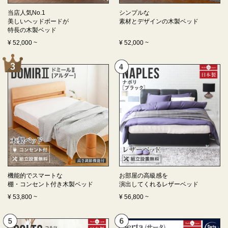
当店人気No.1
シンプルな
美しいヘッドボードが
素材とデザインの
木製ベッド
特長の
木製ベッド
¥
52,000
~
¥
52,000
~
機能的でスマートな
お部屋の高級感を
棚・コンセント付き
木製ベッド
演出してくれる
レザーベッド
¥
53,800
~
¥
56,800
~