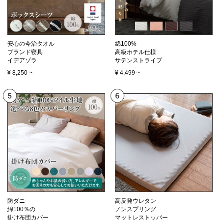
安心の今治タオル
綿100%
ブランド寝具
高級ホテル仕様
イデアゾラ
サテンストライプ
¥
8,250
~
¥
4,499
~
防ダニ
高反発ウレタン
綿100％の
ノンスプリング
掛け布団カバー
マットレストッパー