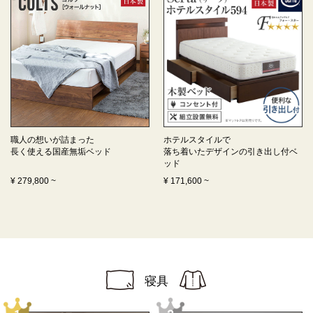
職人の想いが詰まった
ホテルスタイルで
長く使える
国産無垢ベッド
落ち着いたデザインの
引き出し付ベ
ッド
¥
279,800
~
¥
171,600
~
寝具