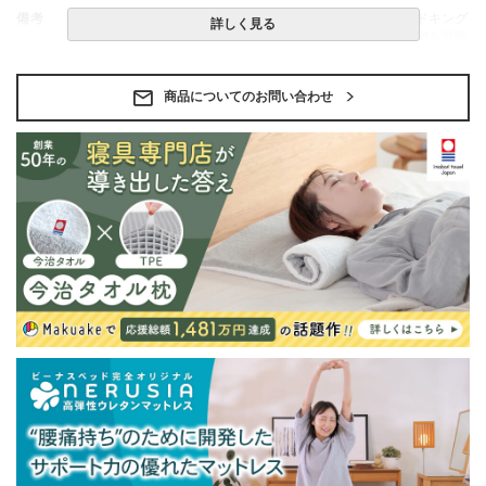
備考
・この商品はシングルサイズを2台並べて「ワイドキング
詳しく見る
サイズ」として販売しています。1台ずつでの使用も可能
です。
・組立設置無料！
・この商品は組み立て式です。
商品についてのお問い合わせ
・ベッドフレームのみの金額です。
・配送日指定OK！
※北海道・沖縄・離島等一部地域へのお届けは別途送料
が発生する場合がございます。また発送予定も変更にな
る場合があります。