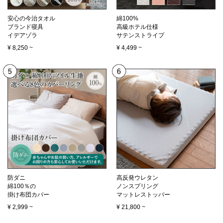
安心の今治タオル
綿100%
ブランド寝具
高級ホテル仕様
イデアゾラ
サテンストライプ
¥
8,250
~
¥
4,499
~
防ダニ
高反発ウレタン
綿100％の
ノンスプリング
掛け布団カバー
マットレストッパー
¥
2,999
~
¥
21,800
~