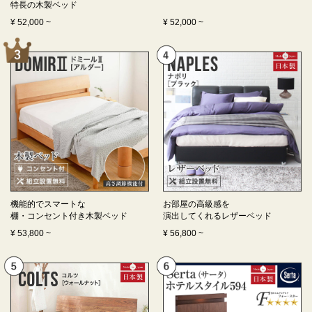
特長の
木製ベッド
¥
52,000
~
¥
52,000
~
機能的でスマートな
お部屋の高級感を
棚・コンセント付き
木製ベッド
演出してくれる
レザーベッド
¥
53,800
~
¥
56,800
~