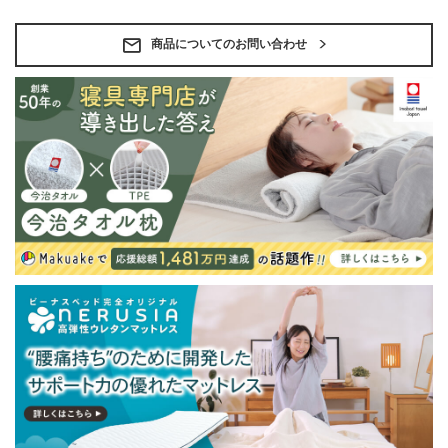
・ベッドフレームのみの金額です。
・配送日指定OK！
※北海道・沖縄・離島等一部地域へのお届けは別途送料
商品についてのお問い合わせ
が発生する場合がございます。また発送予定も変更にな
る場合があります。