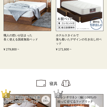
職人の想いが詰まった
ホテルスタイルで
長く使える
国産無垢ベッド
落ち着いたデザインの
引き出し付ベ
ッド
¥
279,800
~
¥
171,600
~
寝具