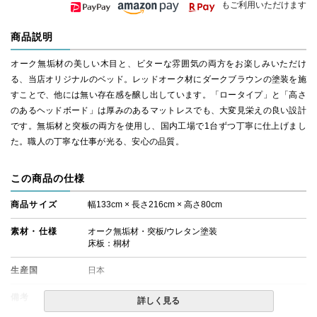
もご利用いただけます
商品説明
オーク無垢材の美しい木目と、ビターな雰囲気の両方をお楽しみいただけ
る、当店オリジナルのベッド。レッドオーク材にダークブラウンの塗装を施
すことで、他には無い存在感を醸し出しています。「ロータイプ」と「高さ
のあるヘッドボード」は厚みのあるマットレスでも、大変見栄えの良い設計
です。無垢材と突板の両方を使用し、国内工場で1台ずつ丁寧に仕上げまし
た。職人の丁寧な仕事が光る、安心の品質。
この商品の仕様
商品サイズ
幅133cm × 長さ216cm × 高さ80cm
素材・仕様
オーク無垢材・突板/ウレタン塗装
床板：桐材
生産国
日本
備考
・組立設置無料！
詳しく見る
・この商品は組み立て式です。